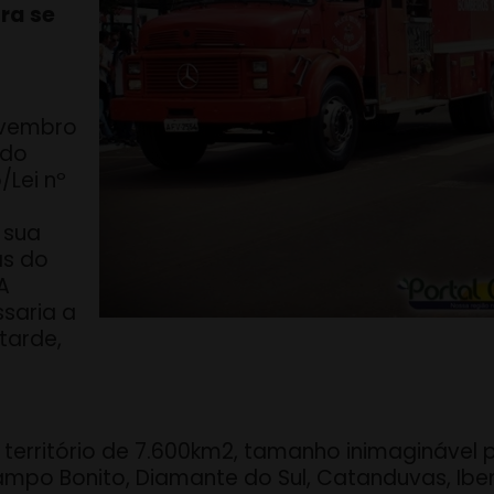
ra se
novembro
 do
/Lei nº
 sua
as do
A
ssaria a
tarde,
 território de 7.600km2, tamanho inimaginável p
Campo Bonito, Diamante do Sul, Catanduvas, Ib