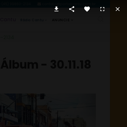
(45) 99860-2134
contato@portalcantu.com.br
 Cantu
ANUNCIE
Rádio Cantu
0-2134
 Álbum - 30.11.18