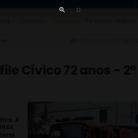
cias
Cidades
Eventos
TV Cantu
Garota
Rádio Cantu: 45 9986
TU!
ile Cívico 72 anos - 2º
iva. A
1944,
deral