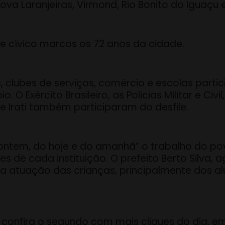
ova Laranjeiras, Virmond, Rio Bonito do Iguaçu e
le cívico marcos os 72 anos da cidade.
 clubes de serviços, comércio e escolas parti
 O Exército Brasileiro, as Policias Militar e Ci
 e Irati também participaram do desfile.
 ontem, do hoje e do amanhã” o trabalho do po
 de cada instituição. O prefeito Berto Silva,
a atuação das crianças, principalmente dos al
, confira o segundo com mais cliques do dia, em 