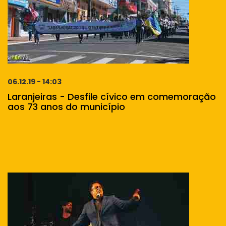
06.12.19 - 14:03
Laranjeiras - Desfile cívico em comemoração
aos 73 anos do município