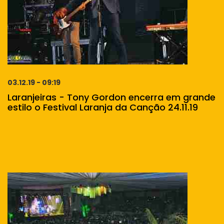
03.12.19 - 09:19
Laranjeiras - Tony Gordon encerra em grande
estilo o Festival Laranja da Canção 24.11.19