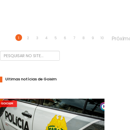
Próxim
1
2
3
4
5
6
7
8
9
10
Ultimas notícias de Goixim