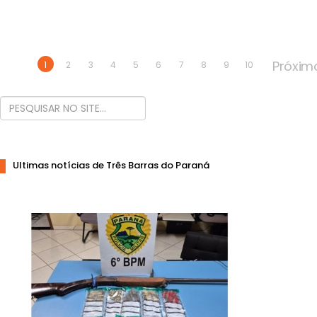
Próxim
1
2
3
4
5
6
7
8
9
10
Ultimas notícias de Três Barras do Paraná