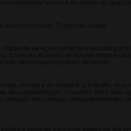
ova Laranjeiras, Virmond, Rio Bonito do Iguaçu e
le cívico marcos os 72 anos da cidade.
 clubes de serviços, comércio e escolas parti
 O Exército Brasileiro, as Policias Militar e Ci
 e Irati também participaram do desfile.
 ontem, do hoje e do amanhã” o trabalho do po
 de cada instituição. O prefeito Berto Silva,
a atuação das crianças, principalmente dos al
, confira o segundo com mais cliques do dia, em 