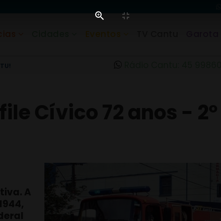
cias
Cidades
Eventos
TV Cantu
Garota
Rádio Cantu: 45 9986
TU!
ile Cívico 72 anos - 2º
iva. A
1944,
deral