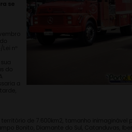
ra se
novembro
 do
/Lei nº
 sua
as do
A
ssaria a
tarde,
 território de 7.600km2, tamanho inimaginável p
Campo Bonito, Diamante do Sul, Catanduvas, Ib