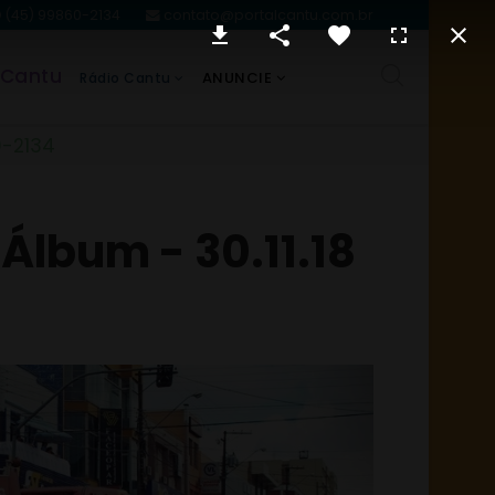
(45) 99860-2134
contato@portalcantu.com.br
 Cantu
ANUNCIE
Rádio Cantu
0-2134
 Álbum - 30.11.18