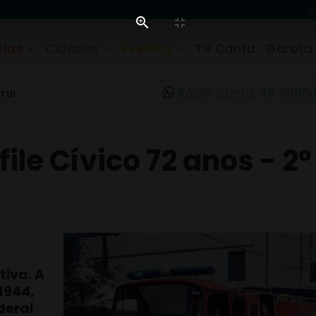
cias
Cidades
Eventos
TV Cantu
Garota
Rádio Cantu: 45 9986
TU!
ile Cívico 72 anos - 2º
iva. A
1944,
deral