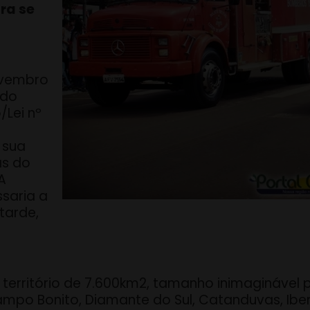
ra se
novembro
 do
/Lei nº
 sua
as do
A
ssaria a
tarde,
 território de 7.600km2, tamanho inimaginável p
Campo Bonito, Diamante do Sul, Catanduvas, Ib