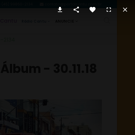
(45) 99860-2134
contato@portalcantu.com.br
 Cantu
ANUNCIE
Rádio Cantu
0-2134
 Álbum - 30.11.18