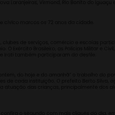
ova Laranjeiras, Virmond, Rio Bonito do Iguaçu e
le cívico marcos os 72 anos da cidade.
 clubes de serviços, comércio e escolas parti
 O Exército Brasileiro, as Policias Militar e Ci
 e Irati também participaram do desfile.
 ontem, do hoje e do amanhã” o trabalho do po
 de cada instituição. O prefeito Berto Silva,
a atuação das crianças, principalmente dos al
, confira o segundo com mais cliques do dia, em 