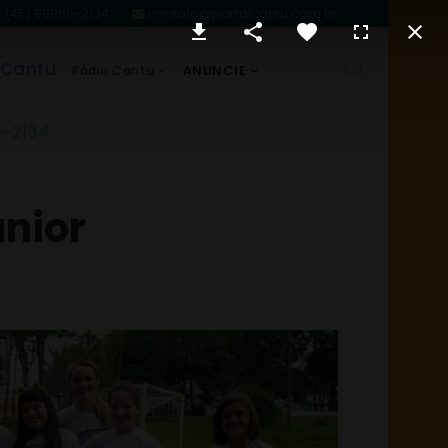
(45) 99860-2134
contato@portalcantu.com.br
 Cantu
ANUNCIE
Rádio Cantu
0-2134
unior