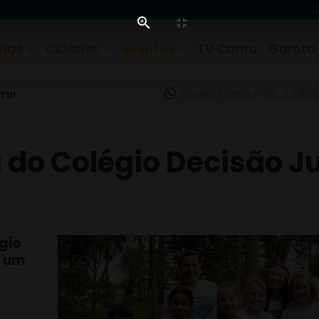
cias
Cidades
Eventos
TV Cantu
Garota
Rádio Cantu: 45 9986
TU!
 do Colégio Decisão J
égio
s um