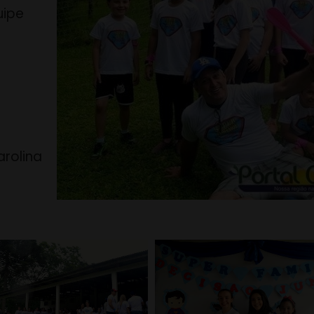
uipe
rolina