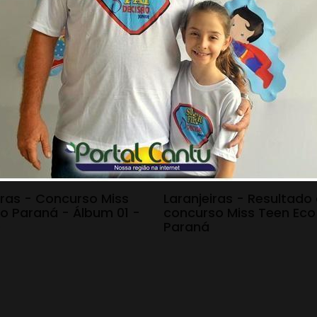
 18:16
19.02.20 - 08:55
iras - Concurso Miss
Laranjeiras - Resultado
o Paraná - Álbum 01 -
concurso Miss Teen Eco
0
Paraná