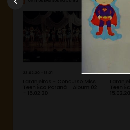
Últimos Eventos na Cantu
23.02.20 - 18:21
23.02.20 -
Laranjeiras - Concurso Miss
Laranje
Teen Eco Paraná - Álbum 02
Teen Ec
- 15.02.20
15.02.2