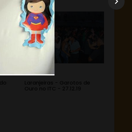
31.12.19 - 15:05
 do
Laranjeiras - Garotos de
Ouro no ITC - 27.12.19