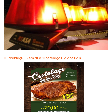
Guaraniaçu - Vem aí o ‘Costelaço Dia dos Pais’