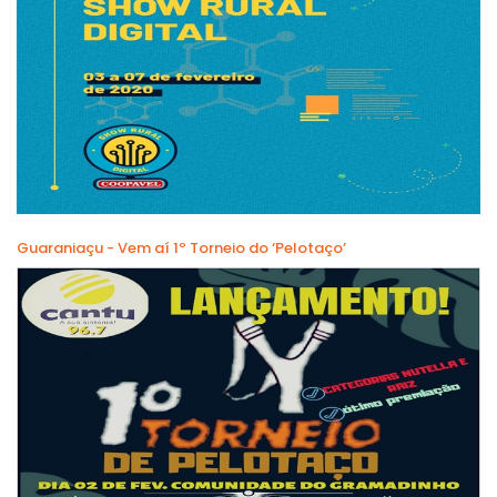
Guaraniaçu - Vem aí 1º Torneio do ‘Pelotaço’