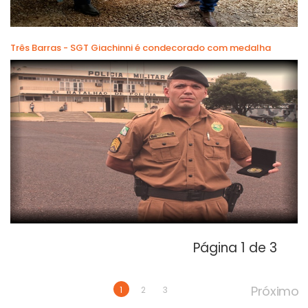
Três Barras - SGT Giachinni é condecorado com medalha
Página 1 de 3
Próximo
1
2
3