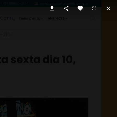
(45) 99860-2134
contato@portalcantu.com.br
 Cantu
ANUNCIE
Rádio Cantu
0-2134
a sexta dia 10,