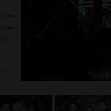
austão,
os das
,
dois
runo