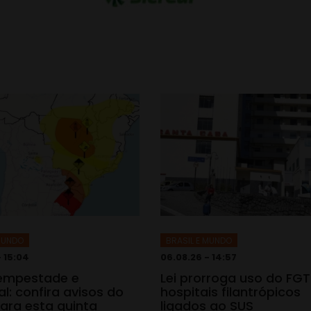
 MUNDO
BRASIL E MUNDO
- 15:04
06.08.26 - 14:57
tempestade e
Lei prorroga uso do FG
l: confira avisos do
hospitais filantrópicos
ara esta quinta
ligados ao SUS