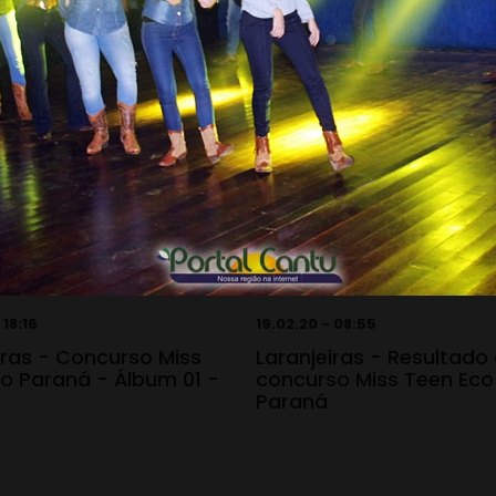
 18:16
19.02.20 - 08:55
iras - Concurso Miss
Laranjeiras - Resultado
o Paraná - Álbum 01 -
concurso Miss Teen Eco
0
Paraná