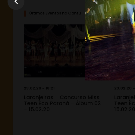
Últimos Eventos na Cantu
23.02.20 - 18:21
23.02.20 -
Laranjeiras - Concurso Miss
Laranje
Teen Eco Paraná - Álbum 02
Teen Ec
- 15.02.20
15.02.2