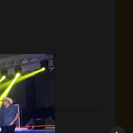
|
Hashtag:
Laranjeiras do Sul
Balada