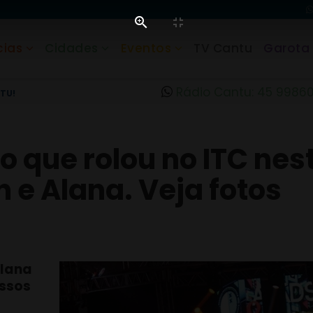
cias
Cidades
Eventos
TV Cantu
Garota
Rádio Cantu: 45 9986
TU!
o que rolou no ITC nest
 e Alana. Veja fotos
Alana
ssos