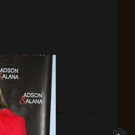
|
Hashtag:
Laranjeiras do Sul
Balada