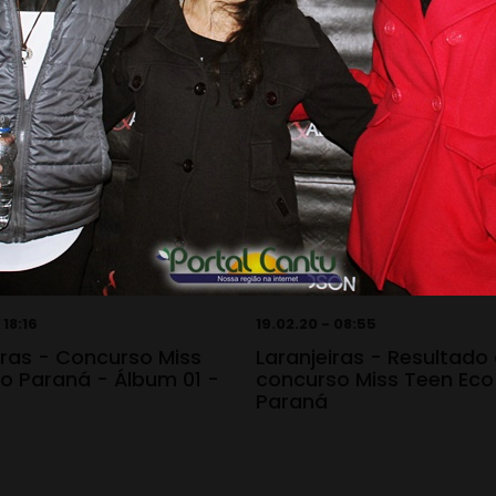
 18:16
19.02.20 - 08:55
iras - Concurso Miss
Laranjeiras - Resultado
o Paraná - Álbum 01 -
concurso Miss Teen Eco
0
Paraná