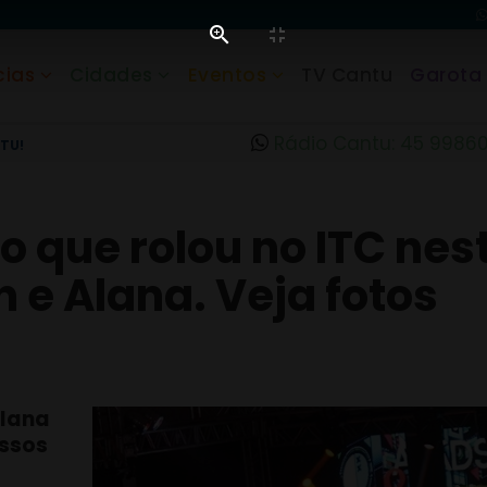
cias
Cidades
Eventos
TV Cantu
Garota
Rádio Cantu: 45 9986
TU!
o que rolou no ITC nest
 e Alana. Veja fotos
Alana
ssos