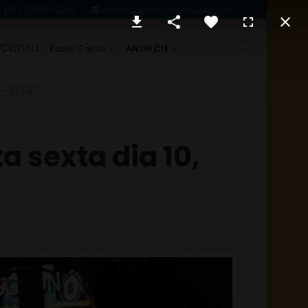
(45) 99860-2134
contato@portalcantu.com.br
 Cantu
ANUNCIE
Rádio Cantu
0-2134
a sexta dia 10,