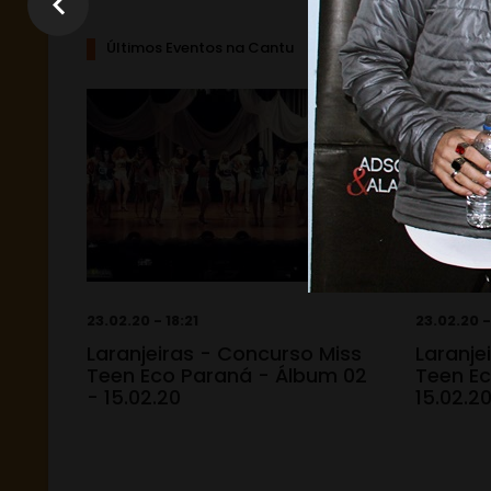
Últimos Eventos na Cantu
23.02.20 - 18:21
23.02.20 -
Laranjeiras - Concurso Miss
Laranje
Teen Eco Paraná - Álbum 02
Teen Ec
- 15.02.20
15.02.2