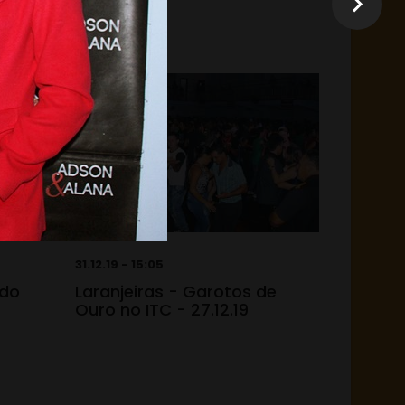
31.12.19 - 15:05
 do
Laranjeiras - Garotos de
Ouro no ITC - 27.12.19