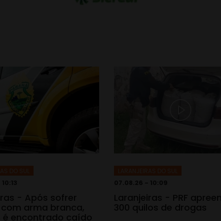
AS DO SUL
LARANJEIRAS DO SUL
 10:13
07.08.26 - 10:09
iras - Após sofrer
Laranjeiras - PRF apree
 com arma branca,
300 quilos de drogas
é encontrado caído