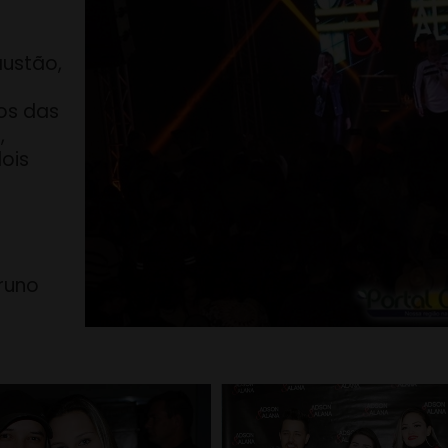
austão,
os das
,
dois
runo