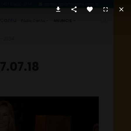
(45) 99860-2134
contato@portalcantu.com.br
 Cantu
ANUNCIE
Rádio Cantu
0-2134
7.07.18