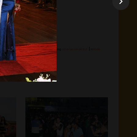
|
Hashtag:
Laranjeiras do Sul
Balada