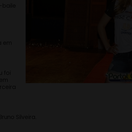
-baile
a em
 foi
 em
rceira
runo Silveira.