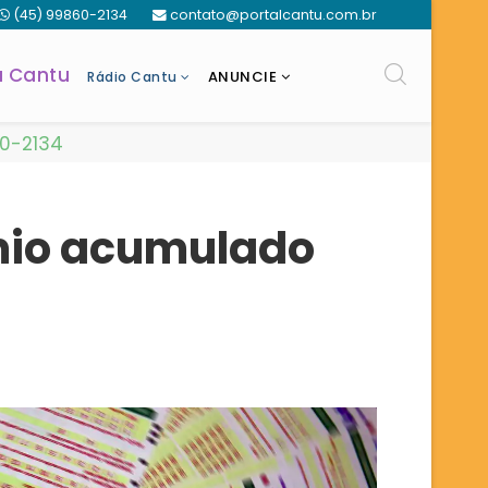
(45) 99860-2134
contato@portalcantu.com.br
a Cantu
ANUNCIE
Rádio Cantu
60-2134
mio acumulado