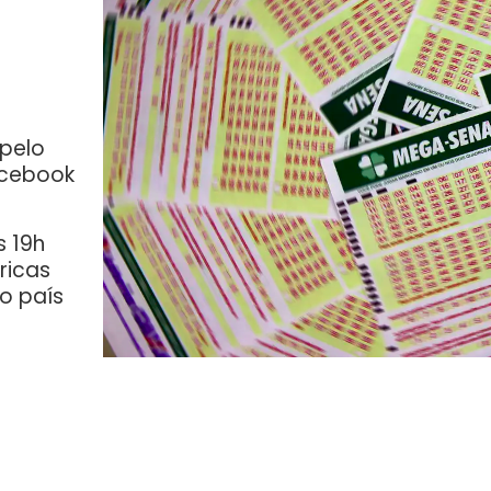
 pelo
acebook
s 19h
éricas
o país