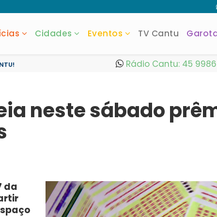
ícias
Cidades
Eventos
TV Cantu
Garot
Rádio Cantu: 45 998
NTU!
eia neste sábado prê
s
7 da
rtir
 Espaço