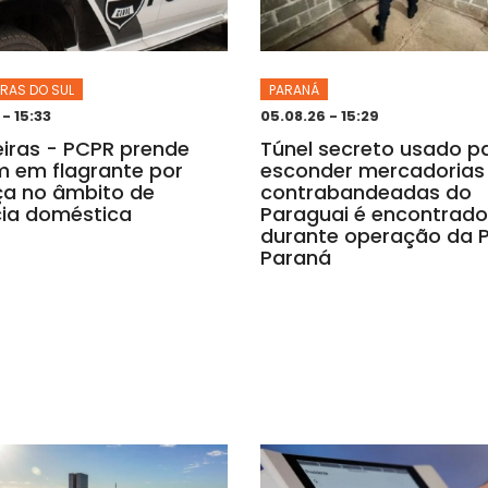
IRAS DO SUL
PARANÁ
- 15:33
05.08.26 - 15:29
eiras - PCPR prende
Túnel secreto usado p
 em flagrante por
esconder mercadorias
a no âmbito de
contrabandeadas do
cia doméstica
Paraguai é encontrado
durante operação da P
Paraná