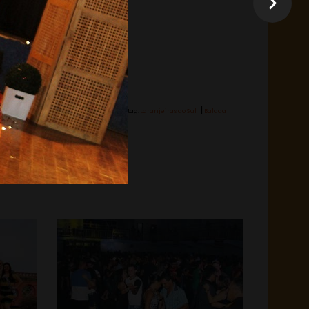
|
Hashtag:
Laranjeiras do Sul
Balada