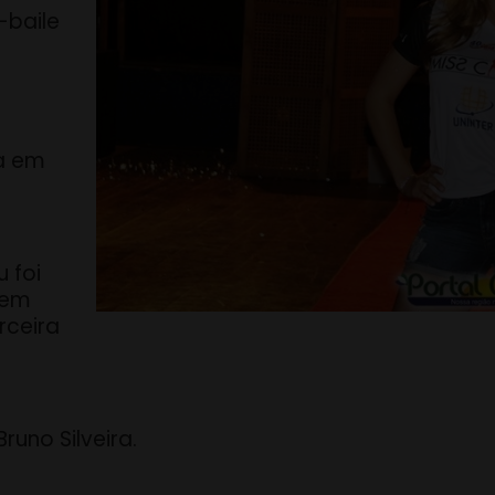
-baile
a em
 foi
 em
rceira
runo Silveira.