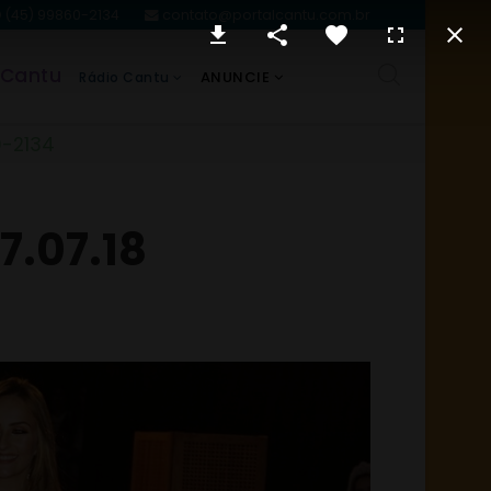
(45) 99860-2134
contato@portalcantu.com.br
 Cantu
ANUNCIE
Rádio Cantu
0-2134
7.07.18