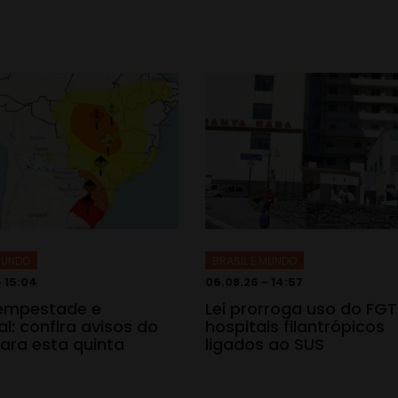
 MUNDO
BRASIL E MUNDO
- 15:04
06.08.26 - 14:57
tempestade e
Lei prorroga uso do FG
l: confira avisos do
hospitais filantrópicos
ara esta quinta
ligados ao SUS