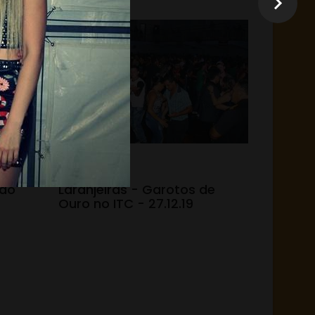
31.12.19 - 15:05
 do
Laranjeiras - Garotos de
Ouro no ITC - 27.12.19