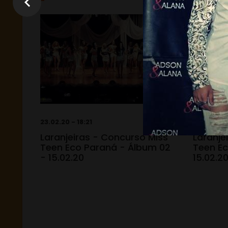
23.02.20 - 18:21
23.02.20 -
Laranjeiras - Concurso Miss
Laranje
Teen Eco Paraná - Álbum 02
Teen Ec
- 15.02.20
15.02.2