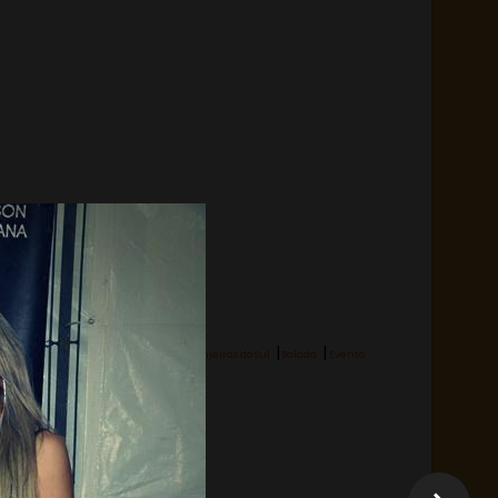
|
|
Hashtag:
Laranjeiras do Sul
Balada
Evento