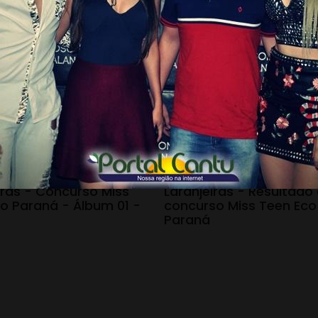
 18:16
19.02.20 - 08:55
iras - Concurso Miss
Laranjeiras - Resultado
o Paraná - Álbum 01 -
concurso Miss Teen Eco
0
Paraná