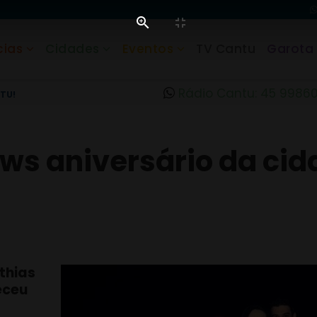
cias
Cidades
Eventos
TV Cantu
Garota
Rádio Cantu: 45 9986
TU!
ows aniversário da ci
thias
eceu