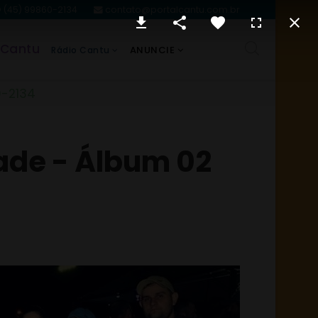
(45) 99860-2134
contato@portalcantu.com.br
 Cantu
ANUNCIE
Rádio Cantu
0-2134
dade - Álbum 02