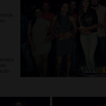
idade,
sos
rimeiro
 de
s do