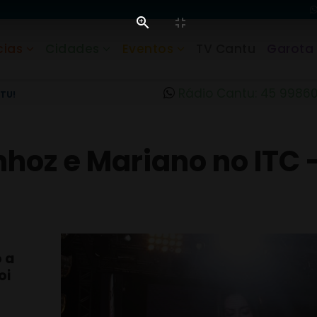
cias
Cidades
Eventos
TV Cantu
Garota
Rádio Cantu: 45 9986
TU!
hoz e Mariano no ITC -
o a
oi