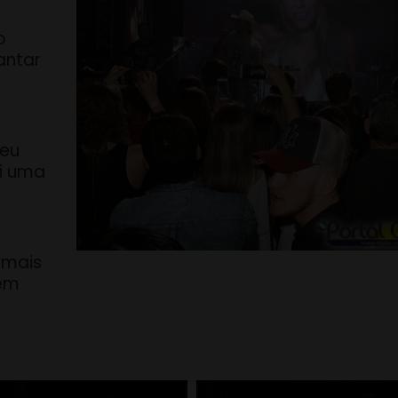
o
antar
seu
oi uma
 mais
 em