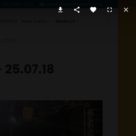
(45) 99860-2134
contato@portalcantu.com.br
 Cantu
ANUNCIE
Rádio Cantu
0-2134
 25.07.18