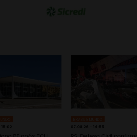
 MUNDO
BRASIL E MUNDO
 15:02
07.08.26 - 14:55
iona PF após TCU
RS: Defesa Civil confir