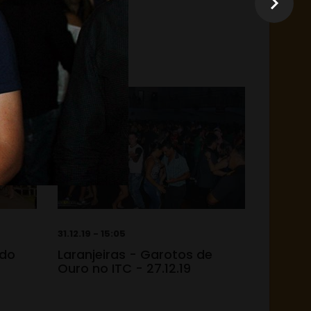
31.12.19 - 15:05
 do
Laranjeiras - Garotos de
Ouro no ITC - 27.12.19