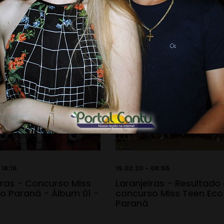
 18:16
19.02.20 - 08:55
iras - Concurso Miss
Laranjeiras - Resultado
o Paraná - Álbum 01 -
concurso Miss Teen Eco
0
Paraná