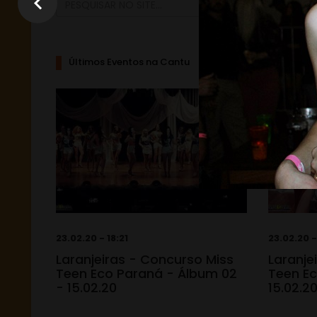
Últimos Eventos na Cantu
23.02.20 - 18:21
23.02.20 -
Laranjeiras - Concurso Miss
Laranje
Teen Eco Paraná - Álbum 02
Teen Ec
- 15.02.20
15.02.2