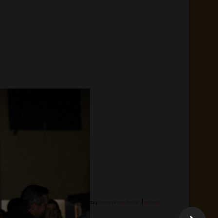
|
Hashtag:
Laranjeiras do Sul
Balada