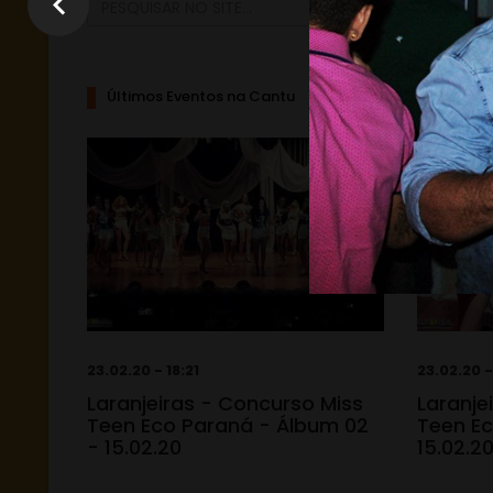
Últimos Eventos na Cantu
23.02.20 - 18:21
23.02.20 -
Laranjeiras - Concurso Miss
Laranje
Teen Eco Paraná - Álbum 02
Teen Ec
- 15.02.20
15.02.2