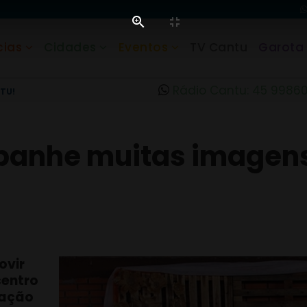
cias
Cidades
Eventos
TV Cantu
Garota
Rádio Cantu: 45 9986
TU!
anhe muitas imagens
ovir
centro
pação