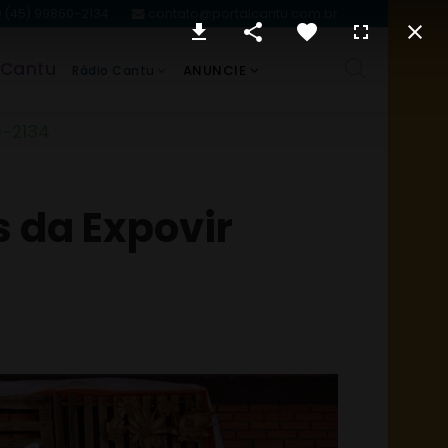
(45) 99860-2134
contato@portalcantu.com.br
 Cantu
ANUNCIE
Rádio Cantu
0-2134
 da Expovir