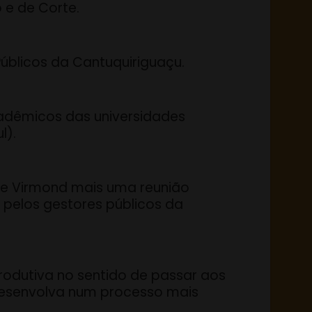
 e de Corte.
Públicos da Cantuquiriguaçu.
cadêmicos das universidades
l).
de Virmond mais uma reunião
 pelos gestores públicos da
rodutiva no sentido de passar aos
 desenvolva num processo mais