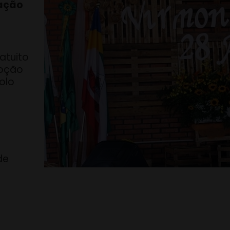
lação
atuito
moção
olo
de