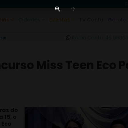
cias
Cidades
Eventos
TV Cantu
Garota
Rádio Cantu: 45 9986
TU!
ncurso Miss Teen Eco 
iras do
 15, o
n Eco