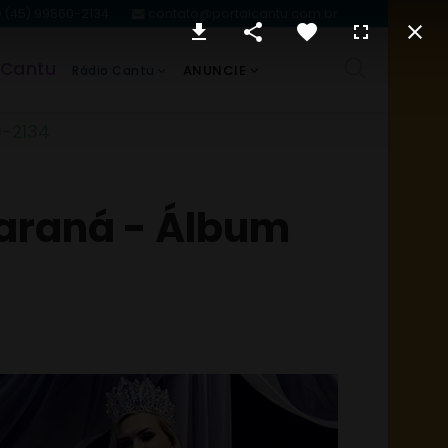
(45) 99860-2134
contato@portalcantu.com.br
 Cantu
ANUNCIE
Rádio Cantu
0-2134
Paraná - Álbum