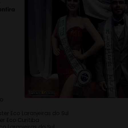
o
onfira
co
ter Eco Laranjeiras do Sul
ter Eco Curitiba
co Laranjeiras do Sul