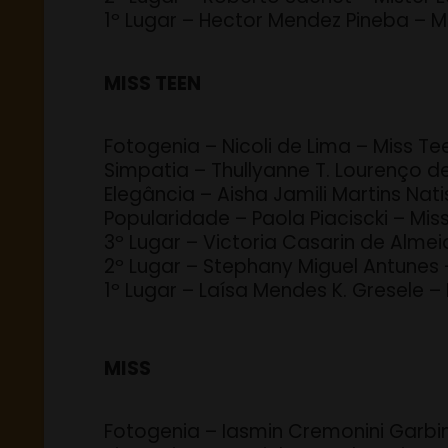
1º Lugar – Hector Mendez Pineba – M
MISS TEEN
Fotogenia – Nicoli de Lima – Miss T
Simpatia – Thullyanne T. Lourenço d
Elegância – Aisha Jamili Martins Na
Popularidade – Paola Piaciscki – Mis
3º Lugar – Victoria Casarin de Alme
2º Lugar – Stephany Miguel Antunes 
1º Lugar – Laísa Mendes K. Gresele –
MISS
Fotogenia – Iasmin Cremonini Garbi