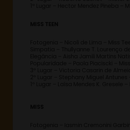
1º Lugar – Hector Mendez Pineba – M
MISS TEEN
Fotogenia – Nicoli de Lima – Miss T
Simpatia – Thullyanne T. Lourenço d
Elegância – Aisha Jamili Martins Na
Popularidade – Paola Piaciscki – Mis
3º Lugar – Victoria Casarin de Alme
2º Lugar – Stephany Miguel Antunes 
1º Lugar – Laísa Mendes K. Gresele –
MISS
Fotogenia – Iasmin Cremonini Garbi