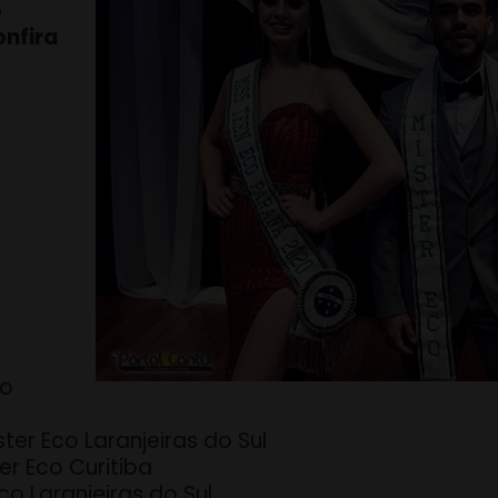
o
onfira
co
ter Eco Laranjeiras do Sul
ter Eco Curitiba
co Laranjeiras do Sul