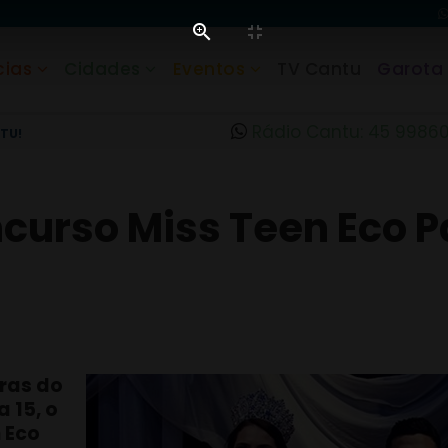
cias
Cidades
Eventos
TV Cantu
Garota
Rádio Cantu: 45 9986
TU!
ncurso Miss Teen Eco 
iras do
 15, o
n Eco