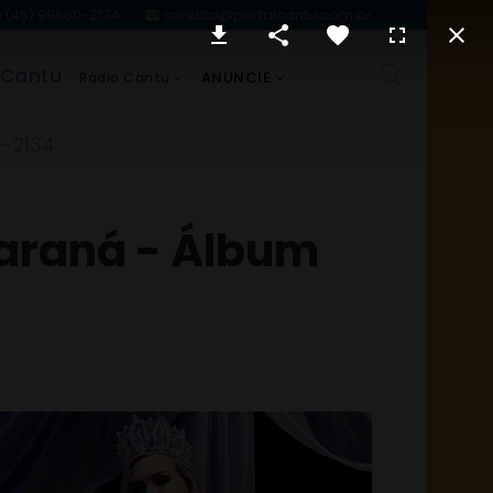
(45) 99860-2134
contato@portalcantu.com.br
 Cantu
ANUNCIE
Rádio Cantu
0-2134
Paraná - Álbum