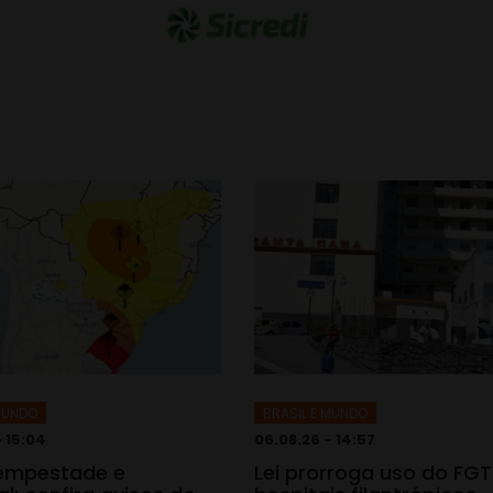
 MUNDO
BRASIL E MUNDO
- 15:04
06.08.26 - 14:57
tempestade e
Lei prorroga uso do FG