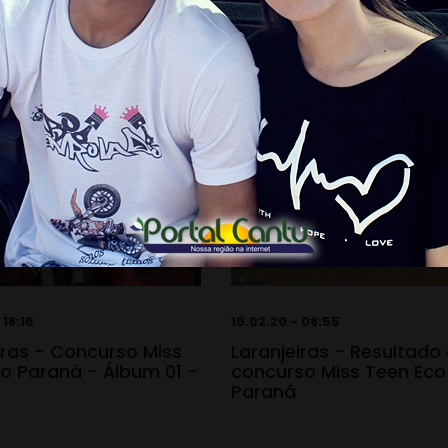
 18:16
19.02.20 - 08:55
iras - Concurso Miss
Laranjeiras - Resultado
o Paraná - Álbum 01 -
concurso Miss Teen Eco
0
Paraná