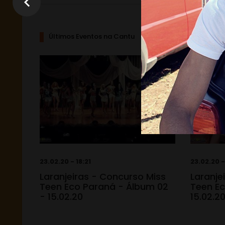
Últimos Eventos na Cantu
23.02.20 - 18:21
23.02.20 -
Laranjeiras - Concurso Miss
Laranje
Teen Eco Paraná - Álbum 02
Teen Ec
- 15.02.20
15.02.2