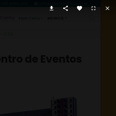
(45) 99860-2134
contato@portalcantu.com.br
 Cantu
ANUNCIE
Rádio Cantu
0-2134
entro de Eventos