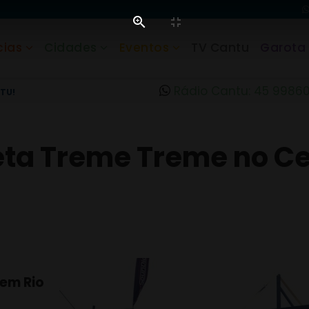
cias
Cidades
Eventos
TV Cantu
Garota
Rádio Cantu: 45 9986
TU!
reta Treme Treme no C
 em Rio