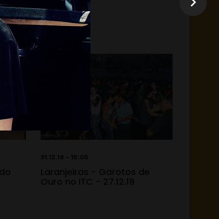
31.12.19 - 15:05
 do
Laranjeiras - Garotos de
Ouro no ITC - 27.12.19