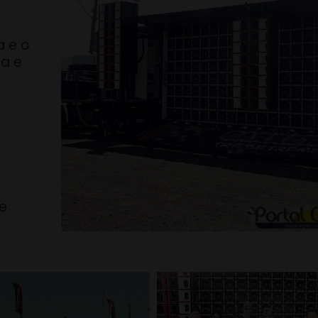
a e o
ta e
e