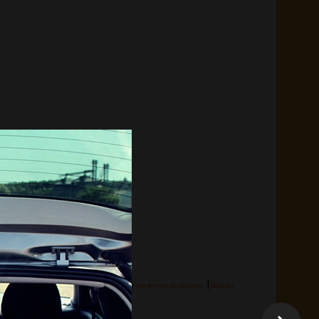
|
Hashtag:
Rio Bonito do Iguaçu
Balada