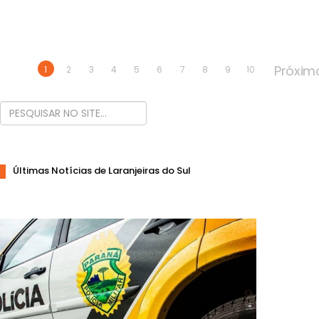
Próxim
1
2
3
4
5
6
7
8
9
10
Últimas Notícias de Laranjeiras do Sul