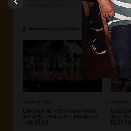
Últimos Eventos na Cantu
23.02.20 - 18:21
23.02.20 -
Laranjeiras - Concurso Miss
Laranje
Teen Eco Paraná - Álbum 02
Teen Ec
- 15.02.20
15.02.2