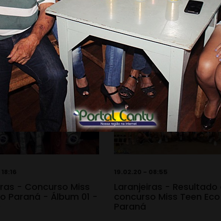
 18:16
19.02.20 - 08:55
iras - Concurso Miss
Laranjeiras - Resultado
o Paraná - Álbum 01 -
concurso Miss Teen Eco
0
Paraná