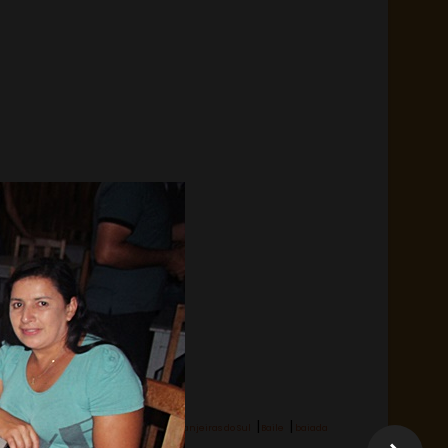
|
|
Hashtag:
Laranjeiras do Sul
Baile
baiada