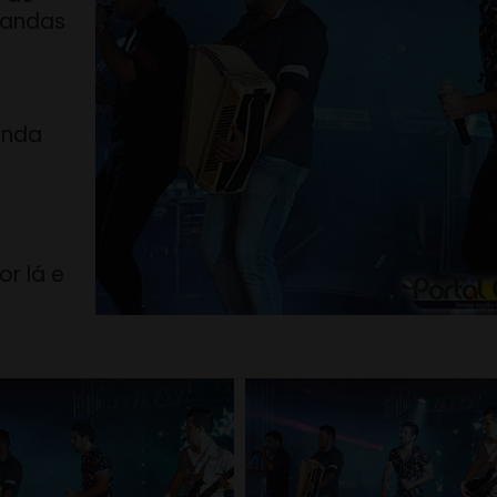
bandas
anda
or lá e