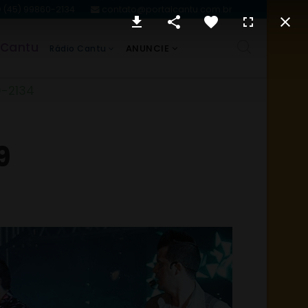
(45) 99860-2134
contato@portalcantu.com.br
 Cantu
ANUNCIE
Rádio Cantu
0-2134
9