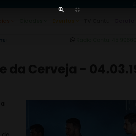
cias
Cidades
Eventos
TV Cantu
Garota
Rádio Cantu: 45 9986
TU!
le da Cerveja - 04.03.1
da
a de