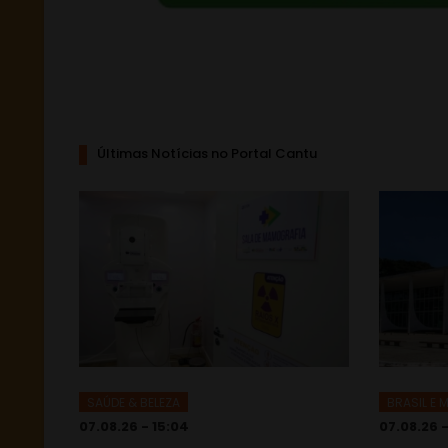
Últimas Notícias no Portal Cantu
SAÚDE & BELEZA
BRASIL E
07.08.26 - 15:04
07.08.26 -