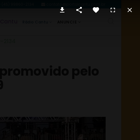
(45) 99860-2134
contato@portalcantu.com.br
 Cantu
ANUNCIE
Rádio Cantu
0-2134
, promovido pelo
9