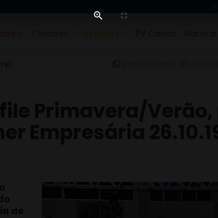
cias
Cidades
Eventos
TV Cantu
Garota
Rádio Cantu: 45 9986
TU!
sfile Primavera/Verão
er Empresária 26.10.1
 o
do
ia de