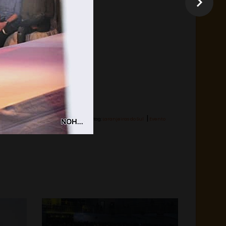
|
Hashtag:
Laranjeiras do Sul
Evento