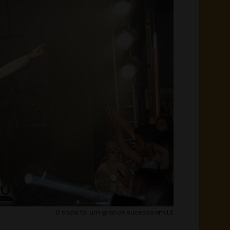
O show foi um grande sucesso em LS