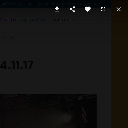
(45) 99860-2134
contato@portalcantu.com.br
 Cantu
ANUNCIE
Rádio Cantu
0-2134
4.11.17