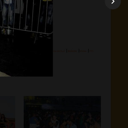
|
|
|
Hashtag:
Laranjeiras do Sul
Balada
Show
ITC