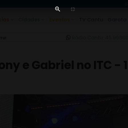
cias
Cidades
Eventos
TV Cantu
Garota
Rádio Cantu: 45 9986
TU!
ny e Gabriel no ITC - 1