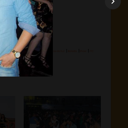
|
|
|
Hashtag:
Laranjeiras do Sul
Balada
Show
ITC