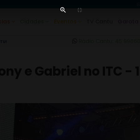
cias
Cidades
Eventos
TV Cantu
Garota
Rádio Cantu: 45 9986
TU!
ny e Gabriel no ITC - 1