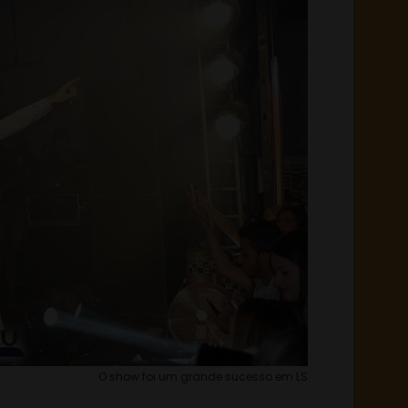
O show foi um grande sucesso em LS