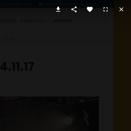
(45) 99860-2134
contato@portalcantu.com.br
 Cantu
ANUNCIE
Rádio Cantu
0-2134
4.11.17