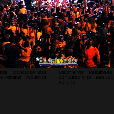
 18:16
19.02.20 - 08:55
iras - Concurso Miss
Laranjeiras - Resultado
o Paraná - Álbum 01 -
concurso Miss Teen Eco
0
Paraná