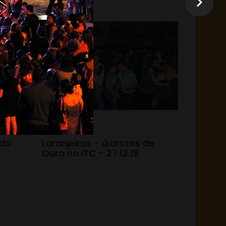
31.12.19 - 15:05
 do
Laranjeiras - Garotos de
Ouro no ITC - 27.12.19