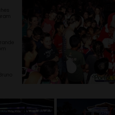
ches
aram
grande
bom
Bruno