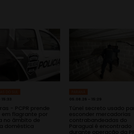
AS DO SUL
PARANÁ
 15:33
05.08.26 - 15:29
iras - PCPR prende
Túnel secreto usado pa
em flagrante por
esconder mercadorias
 no âmbito de
contrabandeadas do
ia doméstica
Paraguai é encontrado
durante operação da P