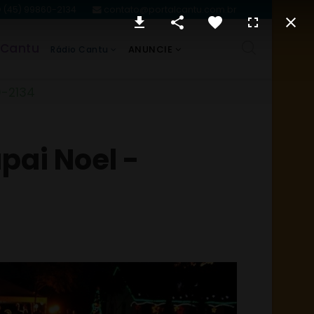
(45) 99860-2134
contato@portalcantu.com.br
 Cantu
ANUNCIE
Rádio Cantu
0-2134
pai Noel -