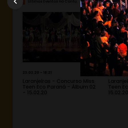
Últimos Eventos na Cantu
23.02.20 - 18:21
23.02.20 -
Laranjeiras - Concurso Miss
Laranje
Teen Eco Paraná - Álbum 02
Teen Ec
- 15.02.20
15.02.2