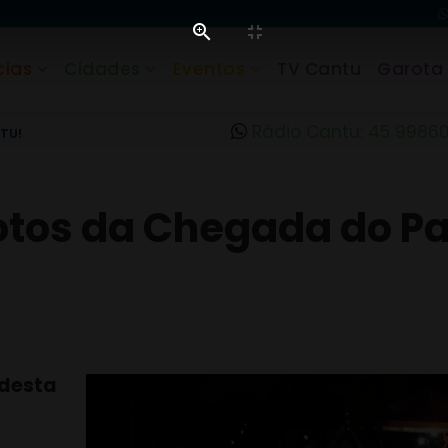
cias
Cidades
Eventos
TV Cantu
Garota
Rádio Cantu: 45 9986
TU!
otos da Chegada do Pa
 desta