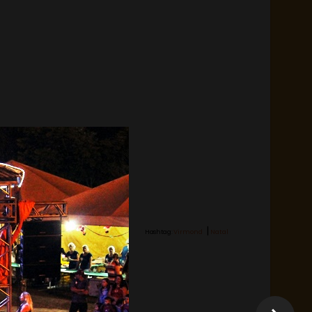
|
Hashtag:
Virmond
Natal