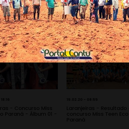
 18:16
19.02.20 - 08:55
iras - Concurso Miss
Laranjeiras - Resultado
o Paraná - Álbum 01 -
concurso Miss Teen Eco
0
Paraná