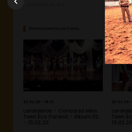
Últimos Eventos na Cantu
23.02.20 - 18:21
23.02.20 -
Laranjeiras - Concurso Miss
Laranje
Teen Eco Paraná - Álbum 02
Teen Ec
- 15.02.20
15.02.2