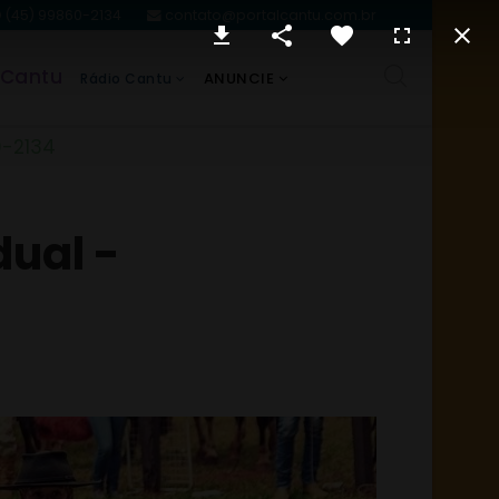
(45) 99860-2134
contato@portalcantu.com.br
 Cantu
ANUNCIE
Rádio Cantu
0-2134
dual -