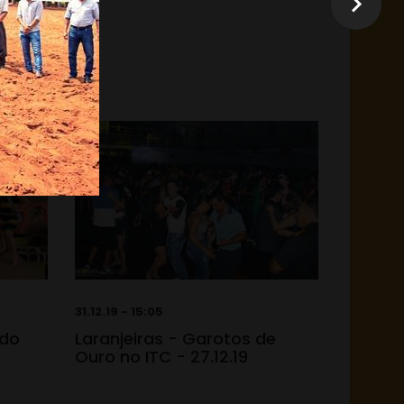
31.12.19 - 15:05
 do
Laranjeiras - Garotos de
Ouro no ITC - 27.12.19