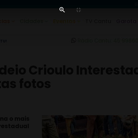
cias
Cidades
Eventos
TV Cantu
Garota
Rádio Cantu: 45 9986
TU!
eio Crioulo Interesta
as fotos
ana o mais
erestadual