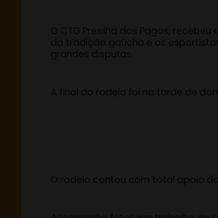
O CTG Presilha dos Pagos, recebeu
da tradição gaúcha e os esportist
grandes disputas.
A final do rodeio foi na tarde de do
O rodeio contou com total apoio d
Acompanhe fotos em trabalho de Sil