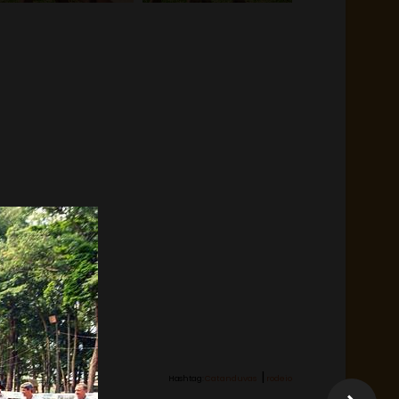
|
Hashtag:
Catanduvas
rodeio