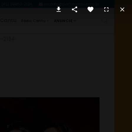
(45) 99860-2134
contato@portalcantu.com.br
 Cantu
ANUNCIE
Rádio Cantu
0-2134