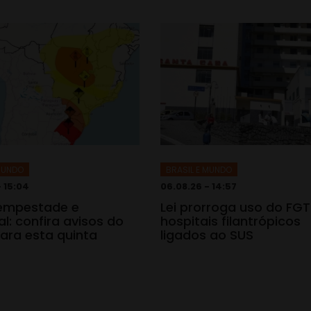
 MUNDO
BRASIL E MUNDO
- 15:04
06.08.26 - 14:57
tempestade e
Lei prorroga uso do FG
l: confira avisos do
hospitais filantrópicos
ara esta quinta
ligados ao SUS