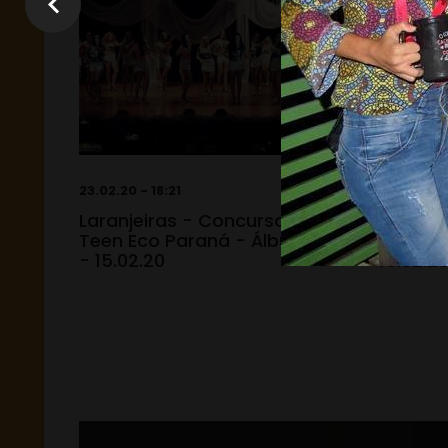
23.02.20 - 18:21
23.02.20 -
Laranjeiras - Concurso Miss
Laranje
Teen Eco Paraná - Álbum 02
Teen Ec
- 15.02.20
15.02.2