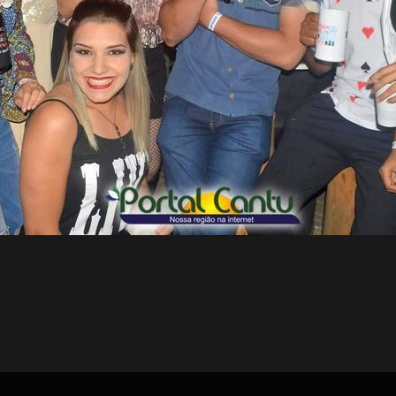
 18:16
19.02.20 - 08:55
iras - Concurso Miss
Laranjeiras - Resultado
o Paraná - Álbum 01 -
concurso Miss Teen Eco
0
Paraná