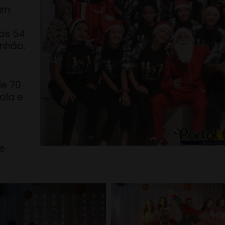
um
os 54
inhão.
e 70
ola e
e