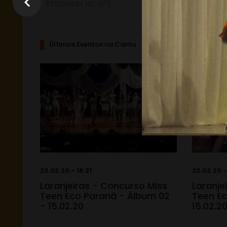
Últimos Eventos na Cantu
23.02.20 - 18:21
23.02.20 -
Laranjeiras - Concurso Miss
Laranje
Teen Eco Paraná - Álbum 02
Teen Ec
- 15.02.20
15.02.2