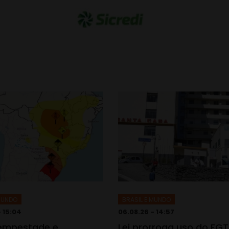
 MUNDO
BRASIL E MUNDO
- 15:04
06.08.26 - 14:57
tempestade e
Lei prorroga uso do FG