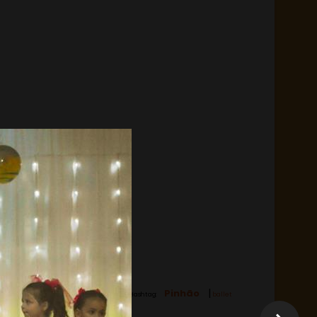
|
Pinhão
Hashtag:
ballet