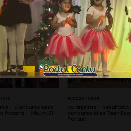
 18:16
19.02.20 - 08:55
iras - Concurso Miss
Laranjeiras - Resultado
o Paraná - Álbum 01 -
concurso Miss Teen Eco
0
Paraná