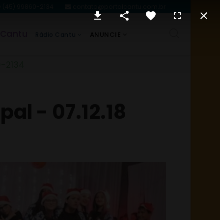
(45) 99860-2134
contato@portalcantu.com.br
 Cantu
ANUNCIE
Rádio Cantu
0-2134
al - 07.12.18