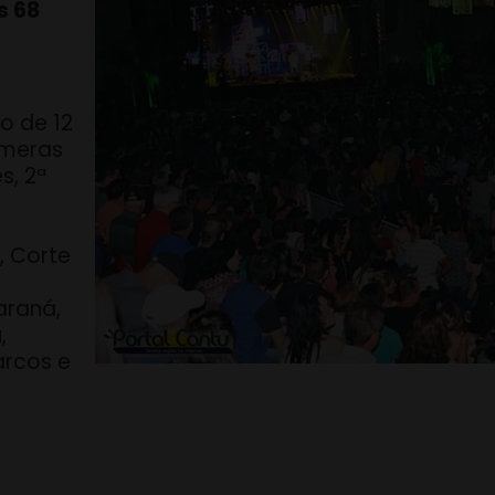
s 68
o de 12
úmeras
s, 2ª
, Corte
araná,
,
arcos e