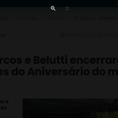
cias
Cidades
Eventos
TV Cantu
Garota
Rádio Cantu: 45 9986
TU!
rcos e Belutti encerr
es do Aniversário do mu
w a
tes