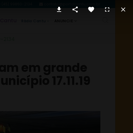
(45) 99860-2134
contato@portalcantu.com.br
 Cantu
ANUNCIE
Rádio Cantu
0-2134
aram em grande
nicípio 17.11.19