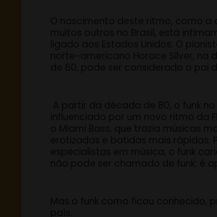
O nascimento deste ritmo, como a 
muitos outros no Brasil, está intim
ligado aos Estados Unidos. O pianis
norte-americano Horace Silver, na
de 60, pode ser considerado o pai d
A partir da década de 80, o funk no 
influenciado por um novo ritmo da Fl
o Miami Bass, que trazia músicas ma
erotizadas e batidas mais rápidas. 
especialistas em música, o funk car
não pode ser chamado de funk: é a
Mas o funk como ficou conhecido, pr
país.