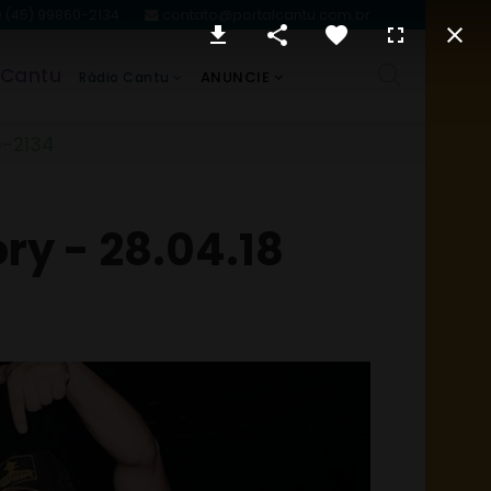
(45) 99860-2134
contato@portalcantu.com.br
 Cantu
ANUNCIE
Rádio Cantu
0-2134
ry - 28.04.18