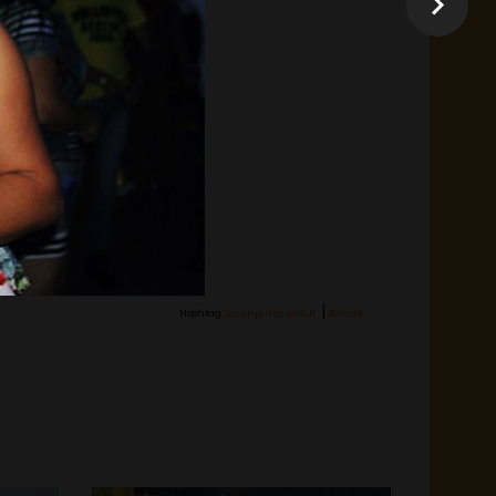
|
Hashtag:
Laranjeiras do Sul
Balada