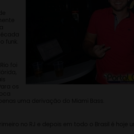
de
amente
ta
 década
o funk.
Rio foi
órida,
is
Para os
ioca
penas uma derivação do Miami Bass.
imeiro no RJ e depois em todo o Brasil é hoje