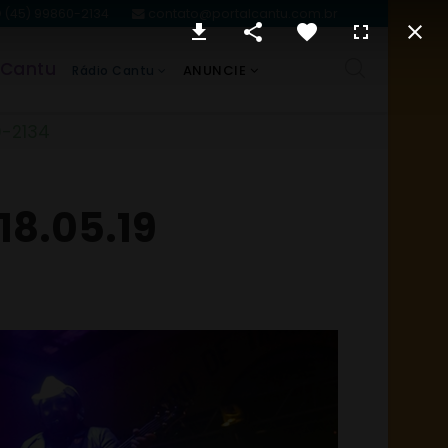
(45) 99860-2134
contato@portalcantu.com.br
 Cantu
ANUNCIE
Rádio Cantu
0-2134
18.05.19