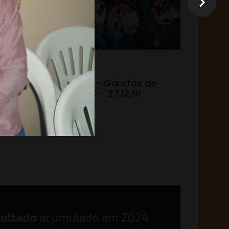
31.12.19 - 15:05
 do
Laranjeiras - Garotos de
Ouro no ITC - 27.12.19