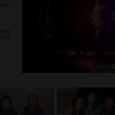
oite
om da
fico