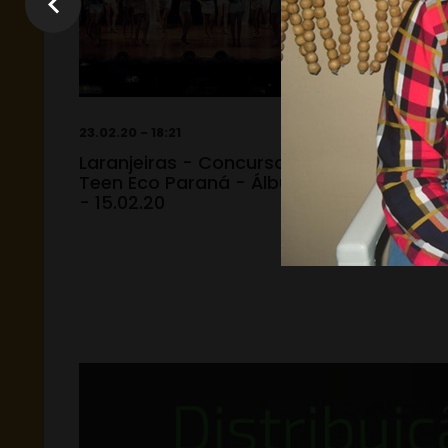
23.02.20 - 18:21
23.02.20 -
Laranjeiras - Concurso Miss
Laranje
Teen Eco Paraná - Álbum 02
Teen Ec
- 15.02.20
15.02.2