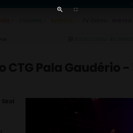
cias
Cidades
Eventos
TV Cantu
Garota
Rádio Cantu: 45 9986
TU!
o CTG Pala Gaudério - 
 Skol
a