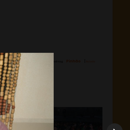
|
Pinhão
Hashtag:
Balada