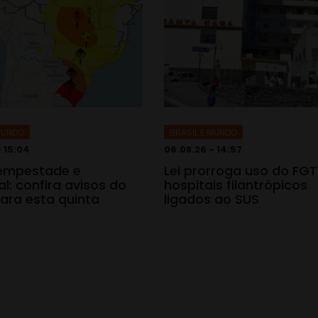
 MUNDO
BRASIL E MUNDO
- 15:04
06.08.26 - 14:57
tempestade e
Lei prorroga uso do FG
l: confira avisos do
hospitais filantrópicos
ara esta quinta
ligados ao SUS