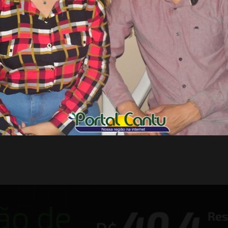
 18:16
19.02.20 - 08:55
iras - Concurso Miss
Laranjeiras - Resultado
o Paraná - Álbum 01 -
concurso Miss Teen Eco
0
Paraná