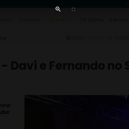
cias
Cidades
Eventos
TV Cantu
Garota
Rádio Cantu: 45 9986
TU!
- Davi e Fernando no S
show
lube