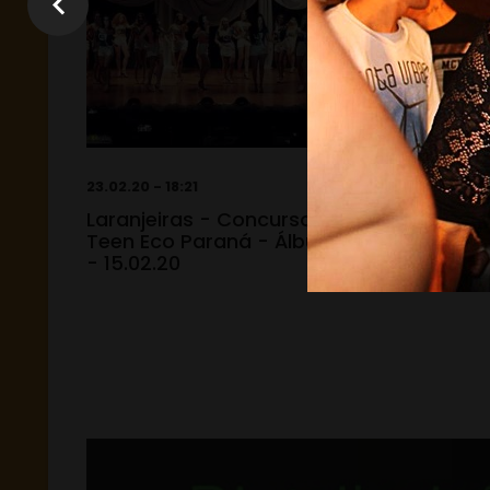
23.02.20 - 18:21
23.02.20 -
Laranjeiras - Concurso Miss
Laranje
Teen Eco Paraná - Álbum 02
Teen Ec
- 15.02.20
15.02.2