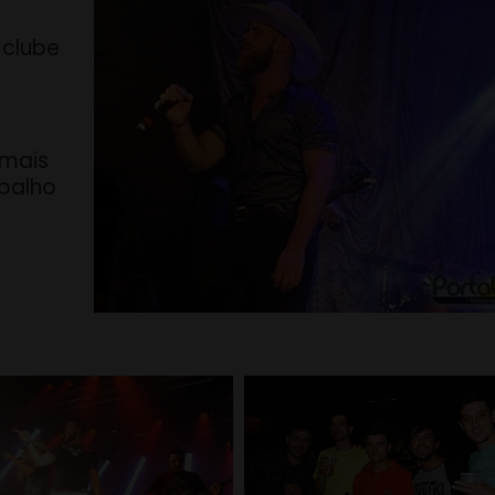
 clube
 mais
abalho