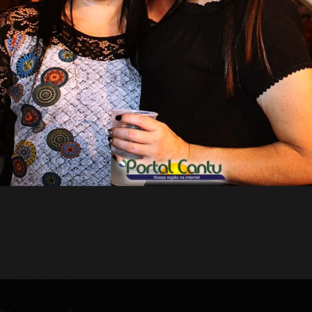
 18:16
19.02.20 - 08:55
iras - Concurso Miss
Laranjeiras - Resultado
o Paraná - Álbum 01 -
concurso Miss Teen Eco
0
Paraná