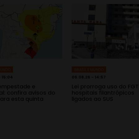
 MUNDO
BRASIL E MUNDO
- 15:04
06.08.26 - 14:57
tempestade e
Lei prorroga uso do FG
l: confira avisos do
hospitais filantrópicos
ara esta quinta
ligados ao SUS