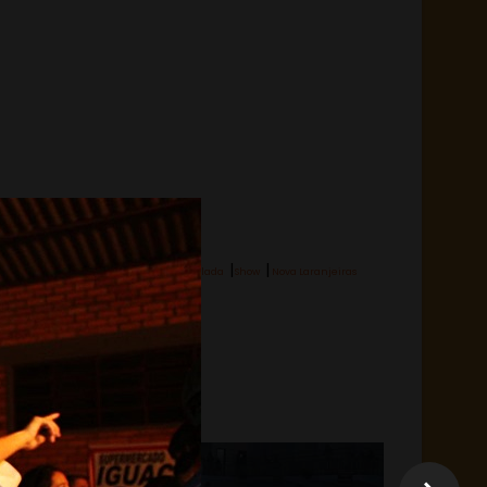
|
|
Hashtag:
Balada
Show
Nova Laranjeiras