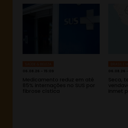
SAÚDE & BELEZA
BRASIL E
06.08.26 - 15:09
06.08.26 
Medicamento reduz em até
Seca, 
85% internações no SUS por
vendava
fibrose cística
Inmet p