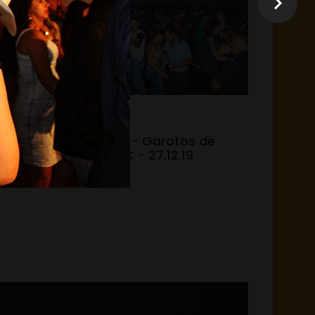
31.12.19 - 15:05
 do
Laranjeiras - Garotos de
Ouro no ITC - 27.12.19