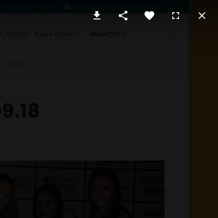
(45) 99860-2134
contato@portalcantu.com.br
 Cantu
ANUNCIE
Rádio Cantu
0-2134
09.18