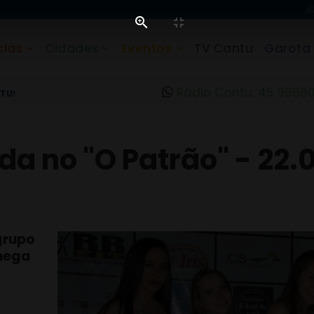
cias
Cidades
Eventos
TV Cantu
Garota
Rádio Cantu: 45 9986
TU!
a no "O Patrão" - 22.
grupo
 mega