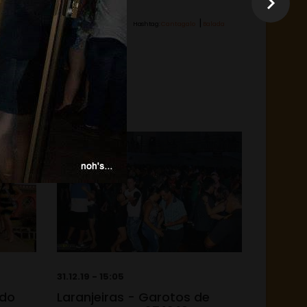
|
Hashtag:
Cantagalo
Balada
31.12.19 - 15:05
 do
Laranjeiras - Garotos de