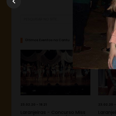
Últimos Eventos na Cantu
23.02.20 - 18:21
23.02.20 -
Laranjeiras - Concurso Miss
Laranje