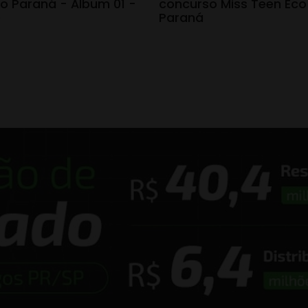
o Paraná - Álbum 01 -
concurso Miss Teen Eco
0
Paraná