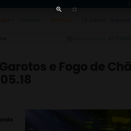
cias
Cidades
Eventos
TV Cantu
Garota
Rádio Cantu: 45 9986
TU!
ê Garotos e Fogo de Ch
.05.18
rande