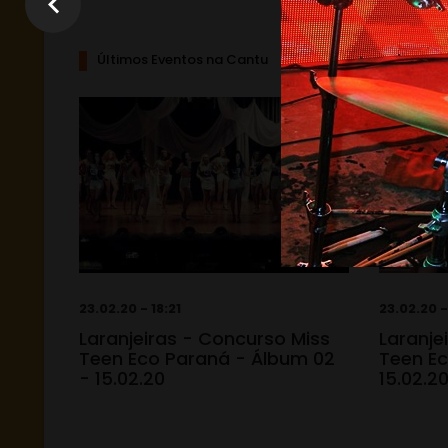
Últimos Eventos na Cantu
23.02.20 - 18:21
23.02.20 -
Laranjeiras - Concurso Miss
Laranje
Teen Eco Paraná - Álbum 02
Teen Ec
- 15.02.20
15.02.2