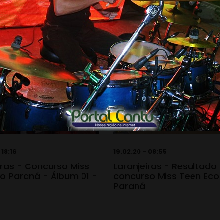
 18:16
19.02.20 - 08:55
iras - Concurso Miss
Laranjeiras - Resultado
o Paraná - Álbum 01 -
concurso Miss Teen Eco
0
Paraná