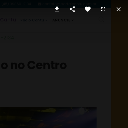
(45) 99860-2134
contato@portalcantu.com.br
 Cantu
ANUNCIE
Rádio Cantu
0-2134
ão no Centro