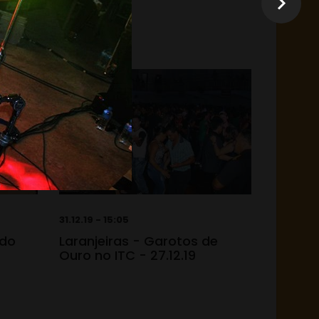
31.12.19 - 15:05
 do
Laranjeiras - Garotos de
Ouro no ITC - 27.12.19