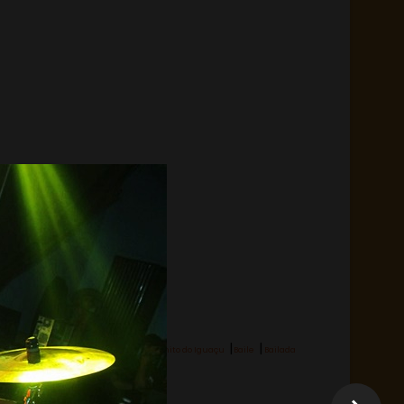
|
|
Hashtag:
Rio Bonito do Iguaçu
Baile
Bailada