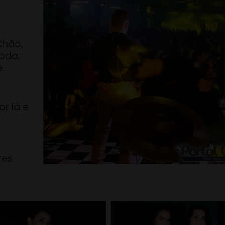
Chão,
oda,
.
or lá e
res.