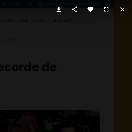
(45) 99860-2134
contato@portalcantu.com.br
 Cantu
ANUNCIE
Rádio Cantu
0-2134
recorde de