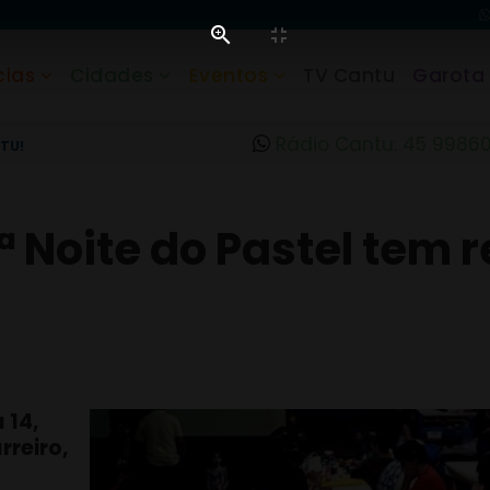
cias
Cidades
Eventos
TV Cantu
Garota
Rádio Cantu: 45 9986
TU!
6ª Noite do Pastel tem 
 14,
rreiro,