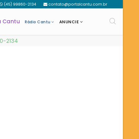
(45) 99860-2134
contato@portalcantu.com.br
a Cantu
ANUNCIE
Rádio Cantu
60-2134