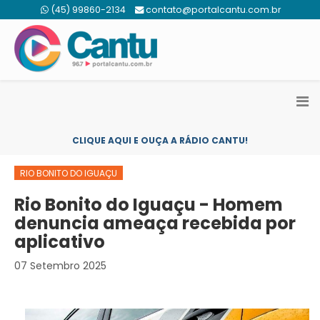
(45) 99860-2134
contato@portalcantu.com.br
CLIQUE AQUI E OUÇA A RÁDIO CANTU!
RIO BONITO DO IGUAÇU
Rio Bonito do Iguaçu - Homem
denuncia ameaça recebida por
aplicativo
07 Setembro 2025