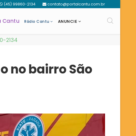
(45) 99860-2134
contato@portalcantu.com.br
a Cantu
ANUNCIE
Rádio Cantu
60-2134
go no bairro São