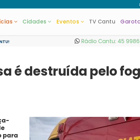
ícias
Cidades
Eventos
TV Cantu
Garot
Rádio Cantu: 45 998
NTU!
sa é destruída pelo fo
ça-
de
o para