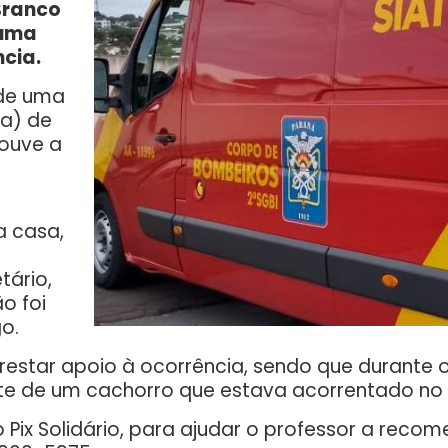
Branco
 uma
ncia.
 de uma
ra) de
ouve a
 casa,
tário,
o foi
go.
a prestar apoio à ocorrência, sendo que duran
ate de um cachorro que estava acorrentado no 
ix Solidário, para ajudar o professor a recome