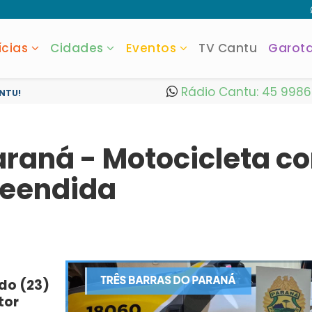
ícias
Cidades
Eventos
TV Cantu
Garot
Rádio Cantu: 45 998
NTU!
Paraná - Motocicleta
reendida
do (23)
tor