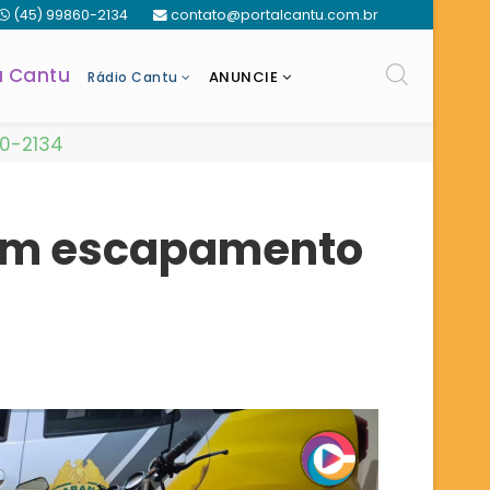
(45) 99860-2134
contato@portalcantu.com.br
a Cantu
ANUNCIE
Rádio Cantu
60-2134
 com escapamento