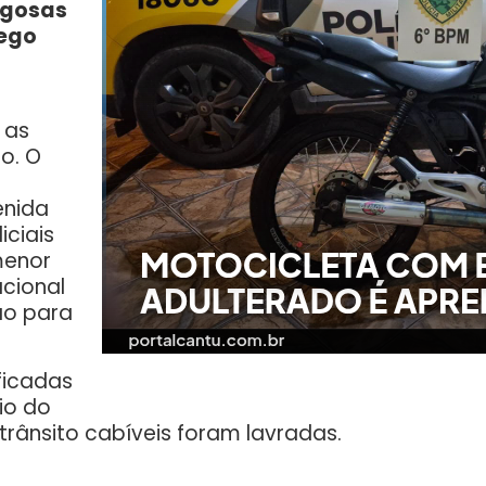
igosas
sego
 as
o. O
enida
iciais
menor
acional
ão para
ficadas
tio do
rânsito cabíveis foram lavradas.