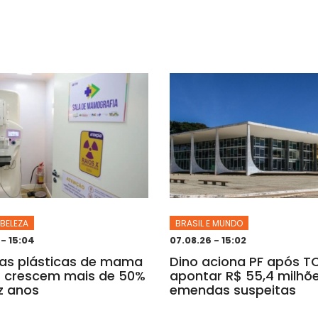
 BELEZA
BRASIL E MUNDO
 - 15:04
07.08.26 - 15:02
ias plásticas de mama
Dino aciona PF após T
S crescem mais de 50%
apontar R$ 55,4 milhõ
z anos
emendas suspeitas