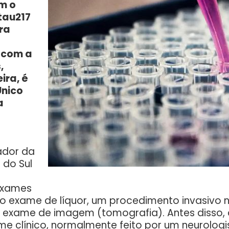
m o
tau217
ra
 com a
,
ira, é
Único
a
ador da
 do Sul
 exames
: o exame de líquor, um procedimento invasivo
 o exame de imagem (tomografia). Antes disso,
me clínico, normalmente feito por um neurolog