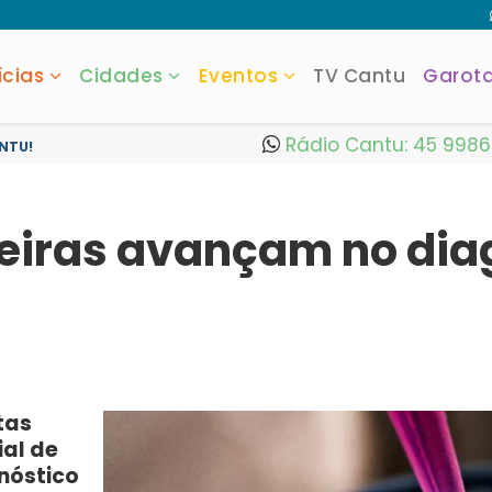
ícias
Cidades
Eventos
TV Cantu
Garot
Rádio Cantu: 45 998
NTU!
leiras avançam no dia
tas
ial de
nóstico