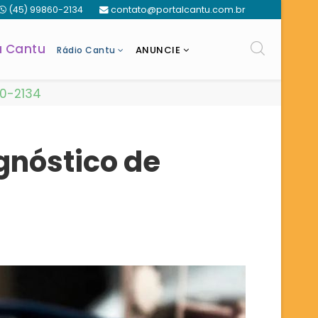
(45) 99860-2134
contato@portalcantu.com.br
a Cantu
ANUNCIE
Rádio Cantu
60-2134
gnóstico de