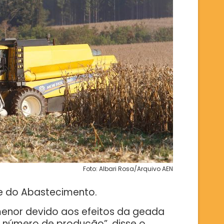
Foto: Albari Rosa/Arquivo AEN
 e do Abastecimento.
 menor devido aos efeitos da geada
o número de produção”, disse o