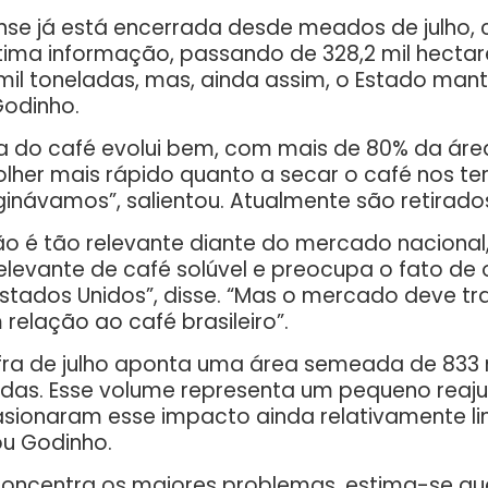
ense já está encerrada desde meados de julho,
ima informação, passando de 328,2 mil hectare
l toneladas, mas, ainda assim, o Estado mant
odinho.
 do café evolui bem, com mais de 80% da área 
lher mais rápido quanto a secar o café nos ter
inávamos”, salientou. Atualmente são retirados 
 é tão relevante diante do mercado nacional,
levante de café solúvel e preocupa o fato de 
 Estados Unidos”, disse. “Mas o mercado deve tr
relação ao café brasileiro”.
afra de julho aponta uma área semeada de 833
adas. Esse volume representa um pequeno reaju
asionaram esse impacto ainda relativamente li
ou Godinho.
 concentra os maiores problemas, estima-se qu