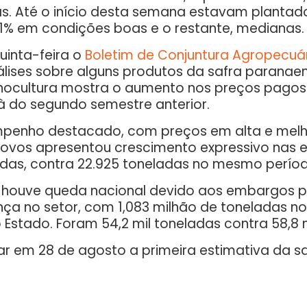
as. Até o início desta semana estavam plantado
91% em condições boas e o restante, medianas.
uinta-feira o
Boletim de Conjuntura Agropecuá
nálises sobre alguns produtos da safra parana
uinocultura mostra o aumento nos preços pag
 à do segundo semestre anterior.
empenho destacado, com preços em alta e melh
e ovos apresentou crescimento expressivo nas e
ladas, contra 22.925 toneladas no mesmo perío
houve queda nacional devido aos embargos pel
nça no setor, com 1,083 milhão de toneladas n
Estado. Foram 54,2 mil toneladas contra 58,8 
gar em 28 de agosto a primeira estimativa da s