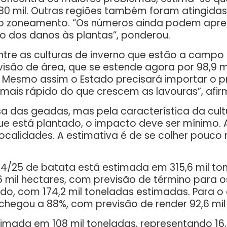
880 mil. Outras regiões também foram atingida
o zoneamento. “Os números ainda podem aprese
o dos danos às plantas”, ponderou.
ntre as culturas de inverno que estão a campo
isão de área, que se estende agora por 98,9 mi
 Mesmo assim o Estado precisará importar o pr
mais rápido do que crescem as lavouras”, afi
usa das geadas, mas pela característica da cu
e está plantado, o impacto deve ser mínimo. 
alidades. A estimativa é de se colher pouco 
4/25 de batata está estimada em 315,6 mil ton
 mil hectares, com previsão de término para os
do, com 174,2 mil toneladas estimadas. Para o 
a chegou a 88%, com previsão de render 92,6 mil
imada em 108 mil toneladas, representando 16,3