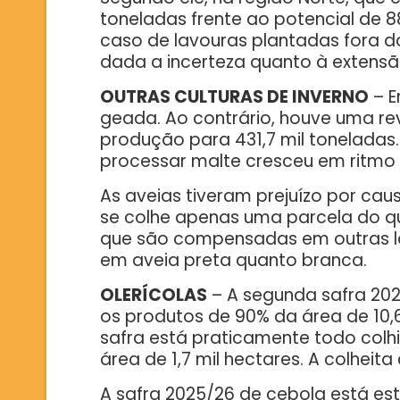
toneladas frente ao potencial de 
caso de lavouras plantadas fora d
dada a incerteza quanto à extensã
OUTRAS CULTURAS DE INVERNO
– E
geada. Ao contrário, houve uma rev
produção para 431,7 mil toneladas.
processar malte cresceu em ritmo 
As aveias tiveram prejuízo por ca
se colhe apenas uma parcela do qu
que são compensadas em outras loc
em aveia preta quanto branca.
OLERÍCOLAS
– A segunda safra 202
os produtos de 90% da área de 10,6
safra está praticamente todo colhi
área de 1,7 mil hectares. A colheit
A safra 2025/26 de cebola está est