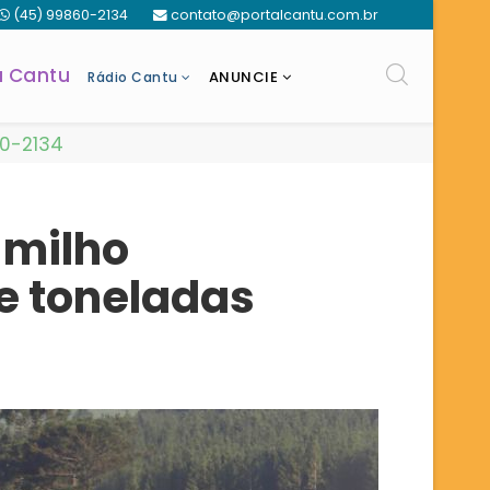
(45) 99860-2134
contato@portalcantu.com.br
a Cantu
ANUNCIE
Rádio Cantu
60-2134
 milho
e toneladas