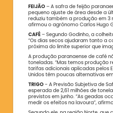
FEIJÃO
– A safra de feijão parana
pequeno ajuste de área desde a últ
reduziu também a produção em 3 mi
afirmou o agrônomo Carlos Hugo G
CAFÉ
– Segundo Godinho, a colheita
“Os dias secos ajudaram tanto a co
próxima do limite superior que imag
A produção paranaense de café não
toneladas. “Mas temos produção re
tarifas adicionais aplicadas pelos
Unidos têm poucas alternativas em 
TRIGO
- A Previsão Subjetiva de S
esperada de 2,61 milhões de tonel
previstos em junho. “As geadas oc
medir os efeitos na lavoura”, afirm
Segundo ele, na região Norte, que