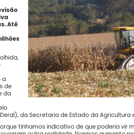
evisão
iva
as. Até
ilhões
olhida,
e
5 a
s de
e da
elo
eral), da Secretaria de Estado da Agricultura
porque tínhamos indicativo de que poderia vir
 trouxeram outra realidade, tivemos aumento n