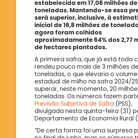
estabelecida em 17,06 milhões de
toneladas. Mantendo-se essa pr
será superior, inclusive, à estimat
inicial de 16,8 milhões de tonelad
agora foram colhidos
aproximadamente 64% dos 2,77 m
de hectares plantados.
A primeira safra, que já está toda c
rendeu pouco mais de 3 milhões d
toneladas, o que elevaria o volume
estadual de milho na safra 2024/2
superar, neste momento, 20 milhõe
toneladas. Os números fazem part
Previsão Subjetiva de Safra
(PSS),
divulgada nesta quinta-feira (31) p
Departamento de Economia Rural (D
“De certa forma foi uma surpresa 
no final de junho, mas os números