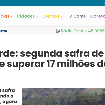
ícias
Cidades
Eventos
TV Cantu
Garot
Rádio Cantu: 45 998
NTU!
rde: segunda safra de
 superar 17 milhões d
 safra
ando a
, agora