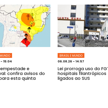
E MUNDO
BRASIL E MUNDO
 - 15:04
06.08.26 - 14:57
tempestade e
Lei prorroga uso do F
al: confira avisos do
hospitais filantrópicos
para esta quinta
ligados ao SUS