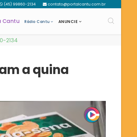
(45) 99860-2134
contato@portalcantu.com.br
a Cantu
ANUNCIE
Rádio Cantu
60-2134
am a quina