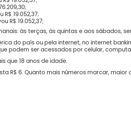
 R$ 19.052,37;
76.209,30;
 R$ 19.052,37;
ou R$ 19.052,37;
nais: às terças, às quintas e aos sábados, se
rica do país ou pela internet, no internet ban
 que podem ser acessados por celular, computad
is que 18 anos de idade.
usta R$ 6. Quanto mais números marcar, maior