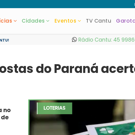
ícias
Cidades
Eventos
TV Cantu
Garot
Rádio Cantu: 45 998
NTU!
stas do Paraná acert
a no
 de