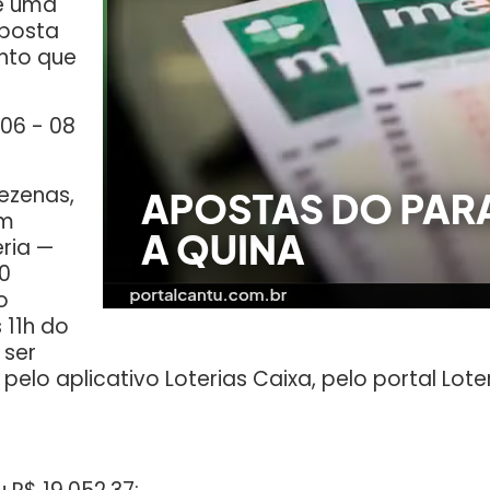
 e uma
aposta
anto que
06 - 08
ezenas,
em
ria —
0
o
 11h do
 ser
 pelo aplicativo Loterias Caixa, pelo portal Lot