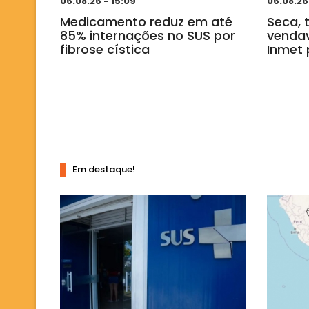
06.08.26 - 15:09
06.08.26
Medicamento reduz em até
Seca, 
85% internações no SUS por
vendav
fibrose cística
Inmet 
Em destaque!