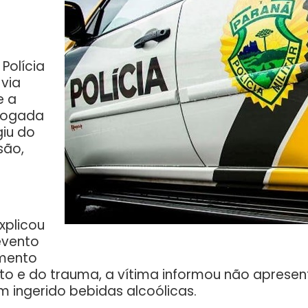
Polícia
 via
e a
 jogada
giu do
são,
xplicou
evento
omento
o e do trauma, a vítima informou não apresent
ingerido bebidas alcoólicas.