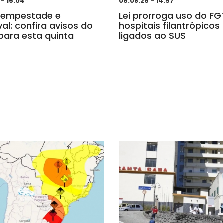
 - 15:04
06.08.26 - 14:57
tempestade e
Lei prorroga uso do F
al: confira avisos do
hospitais filantrópicos
para esta quinta
ligados ao SUS