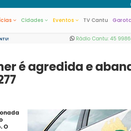
ícias
Cidades
Eventos
TV Cantu
Garot
Rádio Cantu: 45 998
NTU!
her é agredida e aba
277
donada
o
. O