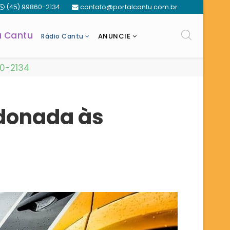
(45) 99860-2134
contato@portalcantu.com.br
a Cantu
ANUNCIE
Rádio Cantu
60-2134
ndonada às