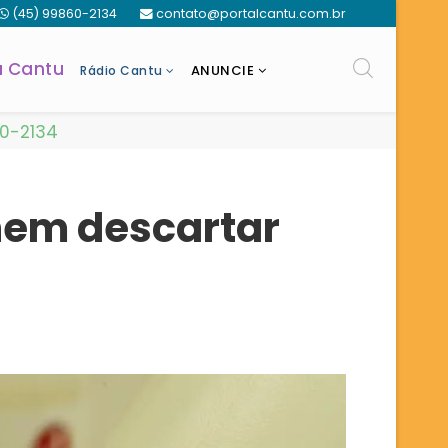
(45) 99860-2134
contato@portalcantu.com.br
a Cantu
ANUNCIE
Rádio Cantu
60-2134
nem descartar