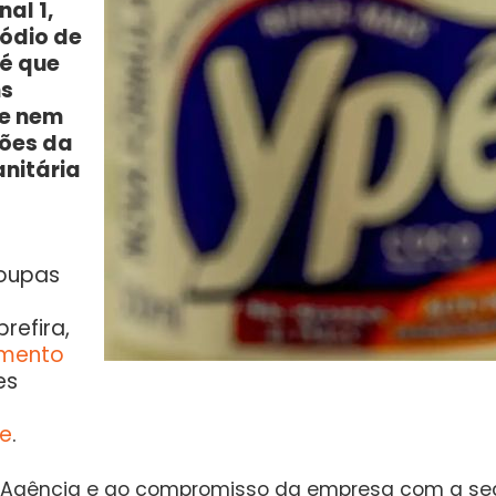
al 1,
ódio de
é que
ns
 e nem
ções da
anitária
roupas
refira,
imento
es
te
.
 Agência e ao compromisso da empresa com a seg