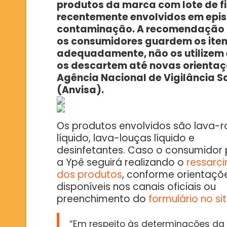
produtos da marca com lote de fin
recentemente envolvidos em epis
contaminação. A recomendação 
os consumidores guardem os ite
adequadamente, não os utilizem
os descartem até novas orienta
Agência Nacional de Vigilância S
(Anvisa).
Os produtos envolvidos são lava-
líquido, lava-louças líquido e
desinfetantes. Caso o consumidor p
a Ypê seguirá realizando o
ressarc
dos produtos
, conforme orientaçõ
disponíveis nos canais oficiais ou
preenchimento do
formulário no si
“Em respeito às determinações da