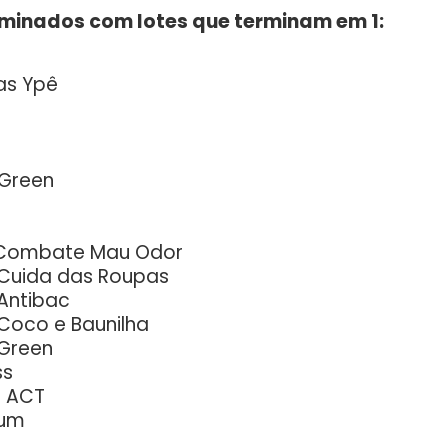
aminados com lotes que terminam em 1:
as Ypê
 Green
ê Combate Mau Odor
 Cuida das Roupas
 Antibac
 Coco e Baunilha
 Green
ss
r ACT
ium