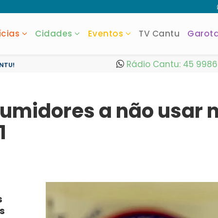
ícias
Cidades
Eventos
TV Cantu
Garot
Rádio Cantu: 45 998
NTU!
sumidores a não usar 
1
s
s