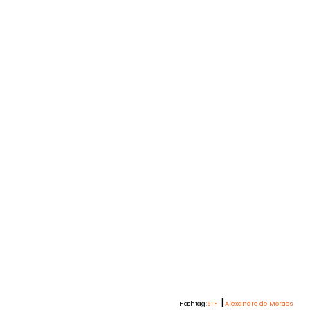
|
Hashtag:
STF
Alexandre de Moraes