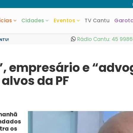
ícias
Cidades
Eventos
TV Cantu
Garot
Rádio Cantu: 45 998
NTU!
”, empresário e “adv
alvos da PF
 manhã
andados
tra os