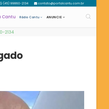
(45) 99860-2134
contato@portalcantu.com.br
a Cantu
ANUNCIE
Rádio Cantu
60-2134
ogado