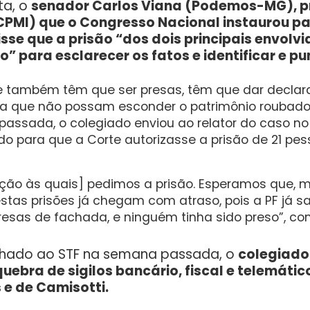
ta, o
senador Carlos Viana (Podemos-MG), p
CPMI) que o Congresso Nacional instaurou pa
sse que a prisão “dos dois principais envolv
” para esclarecer os fatos e identificar e pun
 também têm que ser presas, têm que dar declar
para que não possam esconder o patrimônio rouba
assada, o colegiado enviou ao relator do caso no 
o para que a Corte autorizasse a prisão de 21 pes
ação às quais] pedimos a prisão. Esperamos que, 
estas prisões já chegam com atraso, pois a PF já 
resas de fachada, e ninguém tinha sido preso”, co
nhado ao STF na semana passada, o
colegiado 
ebra de sigilos bancário, fiscal e telemátic
 e de Camisotti.