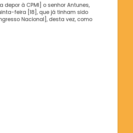
ra depor à CPMI] o senhor Antunes,
nta-feira [18], que já tinham sido
ongresso Nacional], desta vez, como