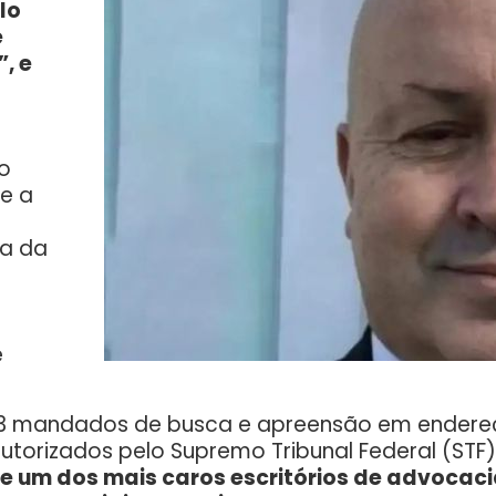
lo
e
, e
o
e a
ca da
e
 mandados de busca e apreensão em endereço
torizados pelo Supremo Tribunal Federal (STF)
 um dos mais caros escritórios de advocacia