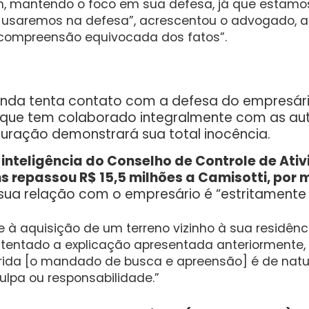
, mantendo o foco em sua defesa, já que estamo
usaremos na defesa”, acrescentou o advogado, a
a compreensão equivocada dos fatos”.
inda tenta contato com a defesa do empresário
 que tem colaborado integralmente com as aut
puração demonstrará sua total inocência.
 inteligência do Conselho de Controle de Ati
ans repassou R$ 15,5 milhões a Camisotti, po
a relação com o empresário é “estritamente pr
 à aquisição de um terreno vizinho à sua residência
ustentado a explicação apresentada anteriormente,
da [o mandado de busca e apreensão] é de nature
ulpa ou responsabilidade.”