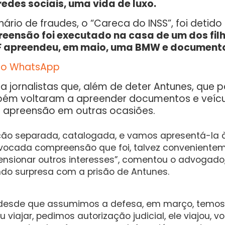
edes sociais, uma vida de luxo.
ário de fraudes, o “Careca do INSS”, foi detido 
ensão foi executado na casa de um dos fil
 PF apreendeu, em maio, uma BMW e document
no WhatsApp
a jornalistas que, além de deter Antunes, que
bém voltaram a apreender documentos e veícul
 apreensão em outras ocasiões.
 separada, catalogada, e vamos apresentá-la à a
vocada compreensão que foi, talvez convenientem
tensionar outros interesses”, comentou o advogad
ando surpresa com a prisão de Antunes.
 desde que assumimos a defesa, em março, temos f
viajar, pedimos autorização judicial, ele viajou, 