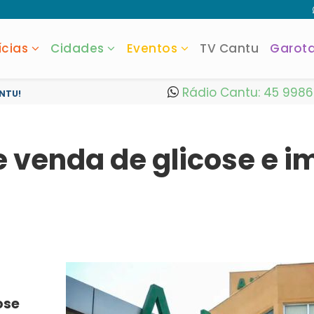
ícias
Cidades
Eventos
TV Cantu
Garot
Rádio Cantu: 45 998
NTU!
 venda de glicose e i
ose