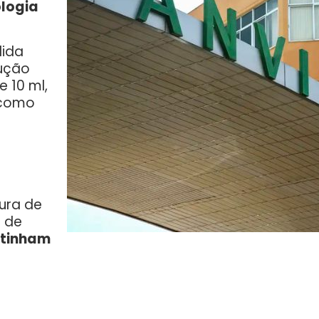
logia
dida
lução
 10 ml,
 como
o
ura de
o de
ntinham