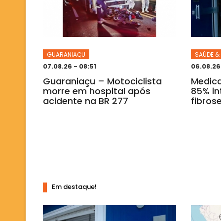
GUARANIAÇU
SAÚDE &
07.08.26 - 08:51
06.08.26
Guaraniaçu – Motociclista
Medic
morre em hospital após
85% in
acidente na BR 277
fibrose
Em destaque!