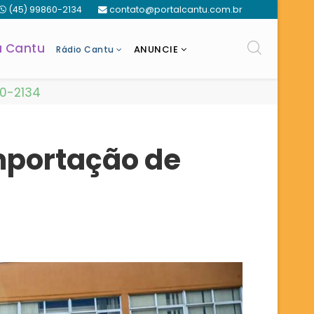
(45) 99860-2134
contato@portalcantu.com.br
a Cantu
ANUNCIE
Rádio Cantu
60-2134
mportação de