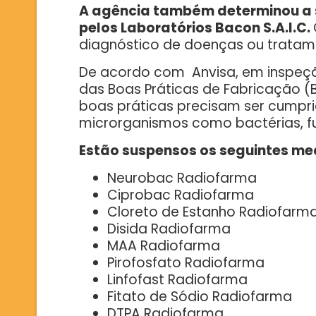
A agência também determinou a
pelos Laboratórios Bacon S.A.I.C.
diagnóstico de doenças ou trata
De acordo com Anvisa, em inspeçã
das Boas Práticas de Fabricação 
boas práticas precisam ser cumpri
microrganismos como bactérias, f
Estão suspensos os seguintes med
Neurobac Radiofarma
Ciprobac Radiofarma
Cloreto de Estanho Radiofar
Disida Radiofarma
MAA Radiofarma
Pirofosfato Radiofarma
Linfofast Radiofarma
Fitato de Sódio Radiofarma
DTPA Radiofarma